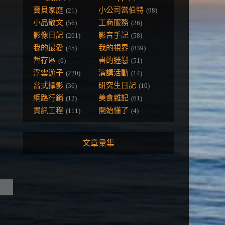
寶貝家庭
小公司當伯特
(21)
(98)
小品散文
工商服務
(56)
(26)
影像日記
影音手記
(261)
(58)
我的最愛
我的視界
(45)
(839)
暫存區
書的迷戀
(0)
(51)
浮雲遊子
演講活動
(220)
(14)
當式攝影
研究生日記
(36)
(10)
網路行銷
美食雜記
(12)
(61)
資訊工程
開始懂了
(111)
(4)
文章彙集