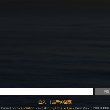
登入...
|
最新的回應
Based on
b2evolution
- evoskin by
Chia Yi Lai
- Best View 1280 X 800