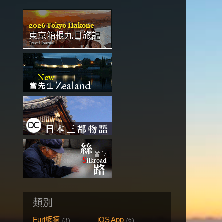
類別
Furl網摘
iOS App
(3)
(6)