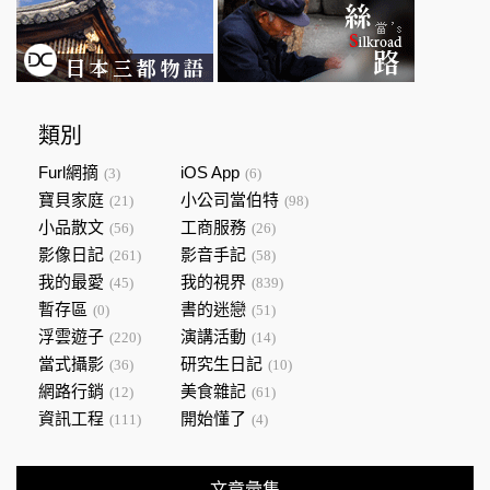
類別
Furl網摘
iOS App
(3)
(6)
寶貝家庭
小公司當伯特
(21)
(98)
小品散文
工商服務
(56)
(26)
影像日記
影音手記
(261)
(58)
我的最愛
我的視界
(45)
(839)
暫存區
書的迷戀
(0)
(51)
浮雲遊子
演講活動
(220)
(14)
當式攝影
研究生日記
(36)
(10)
網路行銷
美食雜記
(12)
(61)
資訊工程
開始懂了
(111)
(4)
文章彙集