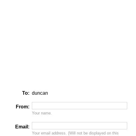
To:
duncan
From:
Your name.
Email:
Your email address. (Will
not
be displayed on this