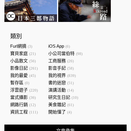
類別
Furl網摘
iOS App
(3)
(6)
寶貝家庭
小公司當伯特
(21)
(98)
小品散文
工商服務
(56)
(26)
影像日記
影音手記
(261)
(58)
我的最愛
我的視界
(45)
(839)
暫存區
書的迷戀
(0)
(51)
浮雲遊子
演講活動
(220)
(14)
當式攝影
研究生日記
(36)
(10)
網路行銷
美食雜記
(12)
(61)
資訊工程
開始懂了
(111)
(4)
文章彙集