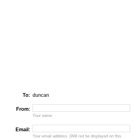
To:
duncan
From:
Your name.
Email:
Your email address. (Will
not
be displayed on this