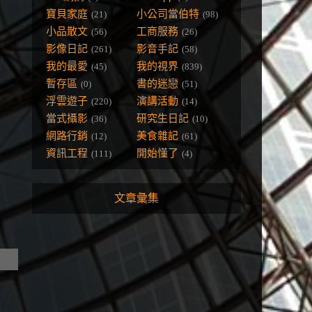
寶貝家庭
小公司當伯特
(21)
(98)
小品散文
工商服務
(56)
(26)
影像日記
影音手記
(261)
(58)
我的最愛
我的視界
(45)
(839)
暫存區
書的迷戀
(0)
(51)
浮雲遊子
演講活動
(220)
(14)
當式攝影
研究生日記
(36)
(10)
網路行銷
美食雜記
(12)
(61)
資訊工程
開始懂了
(111)
(4)
文章彙集