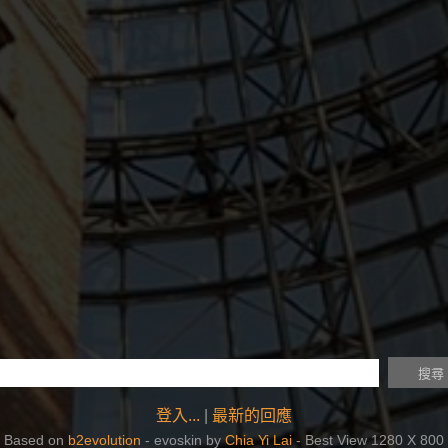
登入...
|
最新的回應
Based on
b2evolution
- evoskin by
Chia Yi Lai
- Best View 1280 X 800