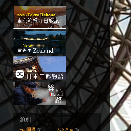
類別
Furl網摘
iOS App
(3)
(6)