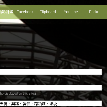
攝影計畫
Facebook
Flipboard
Youtube
Flickr
be displayed on this site.)