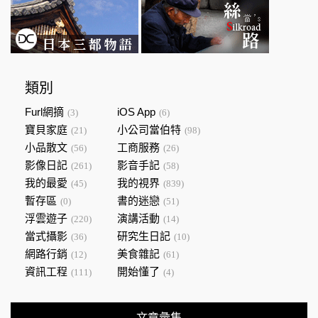
類別
Furl網摘
iOS App
(3)
(6)
寶貝家庭
小公司當伯特
(21)
(98)
小品散文
工商服務
(56)
(26)
影像日記
影音手記
(261)
(58)
我的最愛
我的視界
(45)
(839)
暫存區
書的迷戀
(0)
(51)
浮雲遊子
演講活動
(220)
(14)
當式攝影
研究生日記
(36)
(10)
網路行銷
美食雜記
(12)
(61)
資訊工程
開始懂了
(111)
(4)
文章彙集