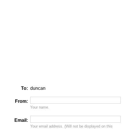
To:
duncan
From:
Your name.
Email:
Your email address. (Will
not
be displayed on this