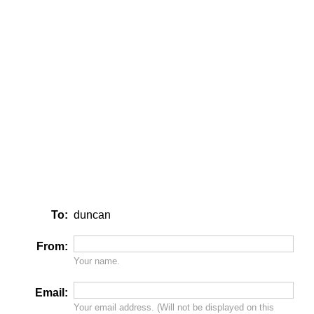
To:
duncan
From:
Your name.
Email:
Your email address. (Will
not
be displayed on this