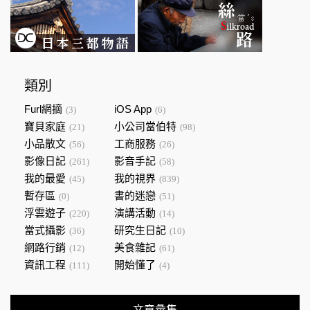
類別
Furl網摘
iOS App
(3)
(6)
寶貝家庭
小公司當伯特
(21)
(98)
小品散文
工商服務
(56)
(26)
影像日記
影音手記
(261)
(58)
我的最愛
我的視界
(45)
(839)
暫存區
書的迷戀
(0)
(51)
浮雲遊子
演講活動
(220)
(14)
當式攝影
研究生日記
(36)
(10)
網路行銷
美食雜記
(12)
(61)
資訊工程
開始懂了
(111)
(4)
文章彙集