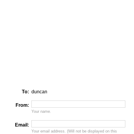
To:
duncan
From:
Your name.
Email:
Your email address. (Will
not
be displayed on this