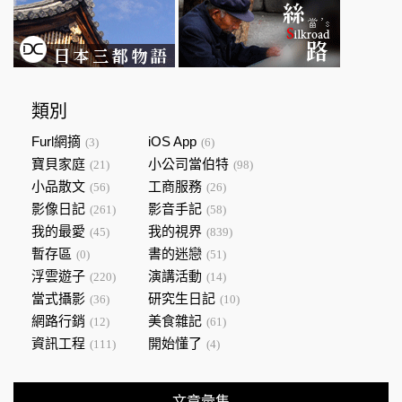
類別
Furl網摘
iOS App
(3)
(6)
寶貝家庭
小公司當伯特
(21)
(98)
小品散文
工商服務
(56)
(26)
影像日記
影音手記
(261)
(58)
我的最愛
我的視界
(45)
(839)
暫存區
書的迷戀
(0)
(51)
浮雲遊子
演講活動
(220)
(14)
當式攝影
研究生日記
(36)
(10)
網路行銷
美食雜記
(12)
(61)
資訊工程
開始懂了
(111)
(4)
文章彙集