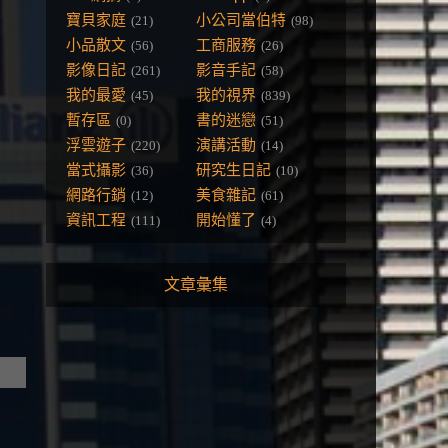
寶貝家庭
小公司當伯特
(21)
(98)
小品散文
工商服務
(56)
(26)
影像日記
影音手記
(261)
(58)
我的最愛
我的視界
(45)
(839)
暫存區
書的迷戀
(0)
(51)
浮雲遊子
演講活動
(220)
(14)
當式攝影
研究生日記
(36)
(10)
網路行銷
美食雜記
(12)
(61)
資訊工程
開始懂了
(111)
(4)
文章彙集