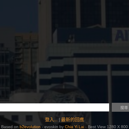
登入...
|
最新的回應
Based on
b2evolution
- evoskin by
Chia Yi Lai
- Best View 1280 X 800