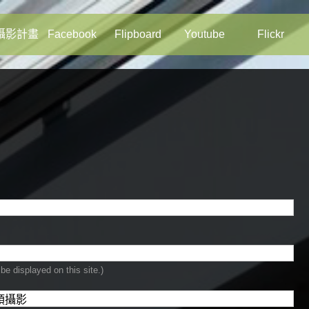
攝影計畫
Facebook
Flipboard
Youtube
Flickr
be displayed on this site.)