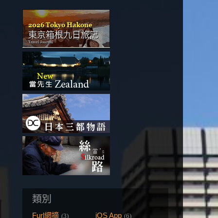
類別
Furl網摘
iOS App
(3)
(6)