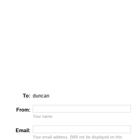
To:
duncan
From:
Your name.
Email:
Your email address. (Will
not
be displayed on this