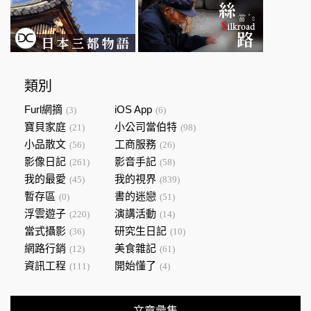
類別
Furl網摘
iOS App
(3)
(6)
寶貝家庭
小公司當伯特
(21)
(98)
小品散文
工商服務
(56)
(26)
影像日記
影音手記
(261)
(58)
我的最愛
我的視界
(45)
(839)
暫存區
書的迷戀
(0)
(51)
浮雲遊子
演講活動
(220)
(14)
當式攝影
研究生日記
(36)
(10)
網路行銷
美食雜記
(12)
(61)
資訊工程
開始懂了
(111)
(4)
文章彙集