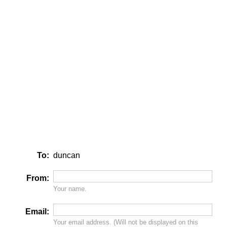
To:
duncan
From:
Your name.
Email:
Your email address. (Will
not
be displayed on this