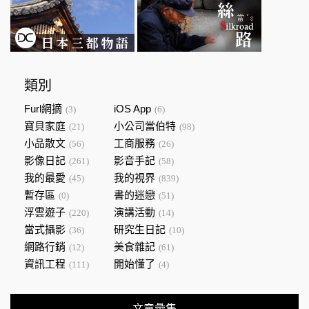
類別
Furl網摘
iOS App
(3)
(6)
寶貝家庭
小公司當伯特
(21)
(98)
小品散文
工商服務
(56)
(26)
影像日記
影音手記
(261)
(58)
我的最愛
我的視界
(45)
(839)
暫存區
書的迷戀
(0)
(51)
浮雲遊子
演講活動
(220)
(14)
當式攝影
研究生日記
(36)
(10)
網路行銷
美食雜記
(12)
(61)
資訊工程
開始懂了
(111)
(4)
文章彙集