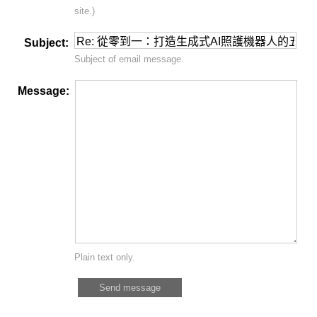
site.)
Subject:
Subject of email message.
Message:
Plain text only.