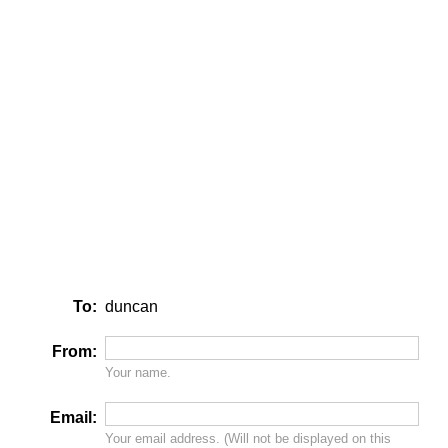
To:
duncan
From:
Your name.
Email:
Your email address. (Will
not
be displayed on this