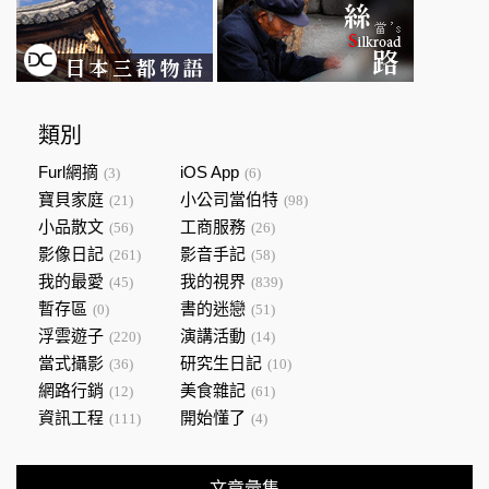
類別
Furl網摘
iOS App
(3)
(6)
寶貝家庭
小公司當伯特
(21)
(98)
小品散文
工商服務
(56)
(26)
影像日記
影音手記
(261)
(58)
我的最愛
我的視界
(45)
(839)
暫存區
書的迷戀
(0)
(51)
浮雲遊子
演講活動
(220)
(14)
當式攝影
研究生日記
(36)
(10)
網路行銷
美食雜記
(12)
(61)
資訊工程
開始懂了
(111)
(4)
文章彙集