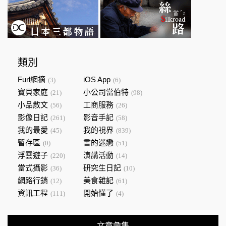
類別
Furl網摘
iOS App
(3)
(6)
寶貝家庭
小公司當伯特
(21)
(98)
小品散文
工商服務
(56)
(26)
影像日記
影音手記
(261)
(58)
我的最愛
我的視界
(45)
(839)
暫存區
書的迷戀
(0)
(51)
浮雲遊子
演講活動
(220)
(14)
當式攝影
研究生日記
(36)
(10)
網路行銷
美食雜記
(12)
(61)
資訊工程
開始懂了
(111)
(4)
文章彙集