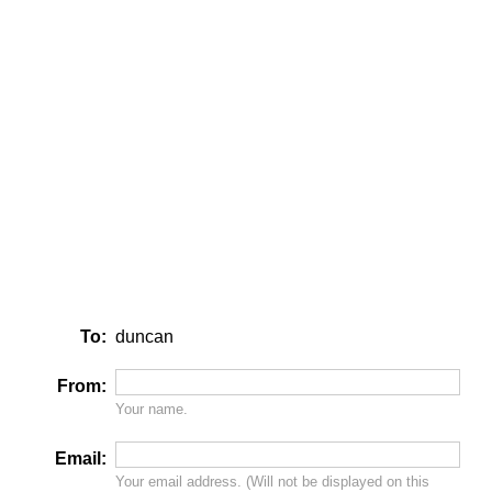
To:
duncan
From:
Your name.
Email:
Your email address. (Will
not
be displayed on this