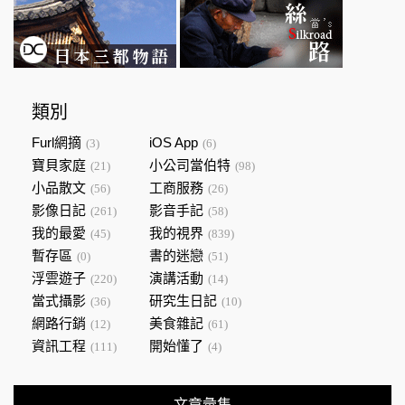
類別
Furl網摘
iOS App
(3)
(6)
寶貝家庭
小公司當伯特
(21)
(98)
小品散文
工商服務
(56)
(26)
影像日記
影音手記
(261)
(58)
我的最愛
我的視界
(45)
(839)
暫存區
書的迷戀
(0)
(51)
浮雲遊子
演講活動
(220)
(14)
當式攝影
研究生日記
(36)
(10)
網路行銷
美食雜記
(12)
(61)
資訊工程
開始懂了
(111)
(4)
文章彙集