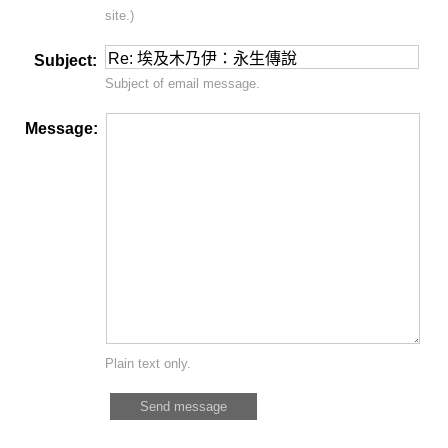
site.)
Subject:
Subject of email message.
Message:
Plain text only.