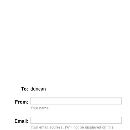
To:
duncan
From:
Your name.
Email:
Your email address. (Will
not
be displayed on this