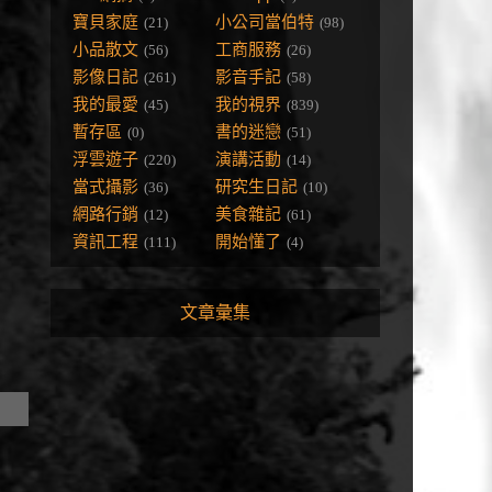
寶貝家庭
小公司當伯特
(21)
(98)
小品散文
工商服務
(56)
(26)
影像日記
影音手記
(261)
(58)
我的最愛
我的視界
(45)
(839)
暫存區
書的迷戀
(0)
(51)
浮雲遊子
演講活動
(220)
(14)
當式攝影
研究生日記
(36)
(10)
網路行銷
美食雜記
(12)
(61)
資訊工程
開始懂了
(111)
(4)
文章彙集