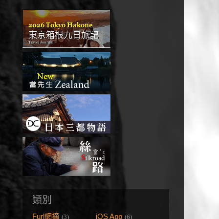
類別
Furl網摘
iOS App
(3)
(6)