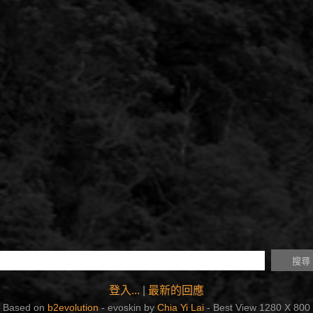
登入...
|
最新的回應
Based on
b2evolution
- evoskin by
Chia Yi Lai
- Best View 1280 X 800