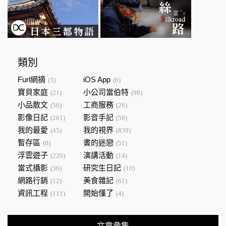
類別
Furl網摘
iOS App
(3)
(6)
寶貝家庭
小公司當伯特
(21)
(98)
小品散文
工商服務
(56)
(26)
影像日記
影音手記
(261)
(58)
我的最愛
我的視界
(45)
(839)
暫存區
書的迷戀
(0)
(51)
浮雲遊子
演講活動
(220)
(14)
當式攝影
研究生日記
(36)
(10)
網路行銷
美食雜記
(12)
(61)
資訊工程
開始懂了
(111)
(4)
文章彙集