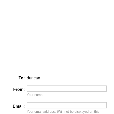
To:
duncan
From:
Your name.
Email:
Your email address. (Will
not
be displayed on this