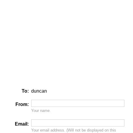
To:
duncan
From:
Your name.
Email:
Your email address. (Will
not
be displayed on this