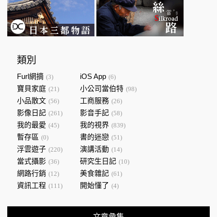
類別
Furl網摘
iOS App
(3)
(6)
寶貝家庭
小公司當伯特
(21)
(98)
小品散文
工商服務
(56)
(26)
影像日記
影音手記
(261)
(58)
我的最愛
我的視界
(45)
(839)
暫存區
書的迷戀
(0)
(51)
浮雲遊子
演講活動
(220)
(14)
當式攝影
研究生日記
(36)
(10)
網路行銷
美食雜記
(12)
(61)
資訊工程
開始懂了
(111)
(4)
文章彙集