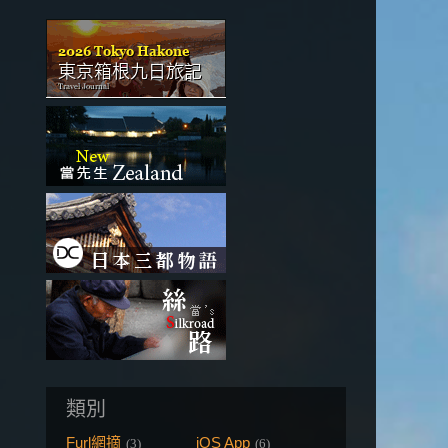
類別
Furl網摘
iOS App
(3)
(6)