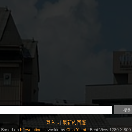
登入...
|
最新的回應
Based on
b2evolution
- evoskin by
Chia Yi Lai
- Best View 1280 X 800