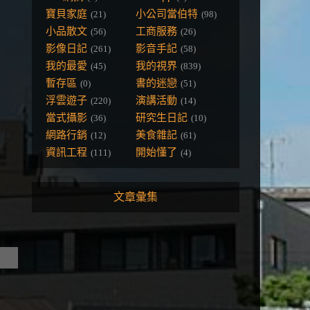
寶貝家庭
小公司當伯特
(21)
(98)
小品散文
工商服務
(56)
(26)
影像日記
影音手記
(261)
(58)
我的最愛
我的視界
(45)
(839)
暫存區
書的迷戀
(0)
(51)
浮雲遊子
演講活動
(220)
(14)
當式攝影
研究生日記
(36)
(10)
網路行銷
美食雜記
(12)
(61)
資訊工程
開始懂了
(111)
(4)
文章彙集