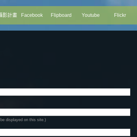
攝影計畫
Facebook
Flipboard
Youtube
Flickr
be displayed on this site.)