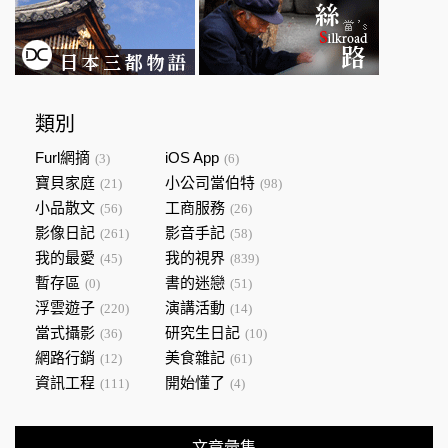
類別
Furl網摘
iOS App
(3)
(6)
寶貝家庭
小公司當伯特
(21)
(98)
小品散文
工商服務
(56)
(26)
影像日記
影音手記
(261)
(58)
我的最愛
我的視界
(45)
(839)
暫存區
書的迷戀
(0)
(51)
浮雲遊子
演講活動
(220)
(14)
當式攝影
研究生日記
(36)
(10)
網路行銷
美食雜記
(12)
(61)
資訊工程
開始懂了
(111)
(4)
文章彙集