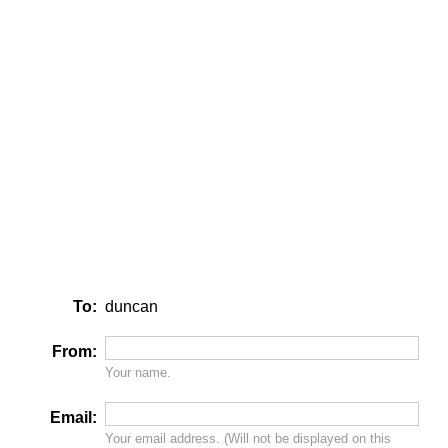
To:
duncan
From:
Your name.
Email:
Your email address. (Will
not
be displayed on this