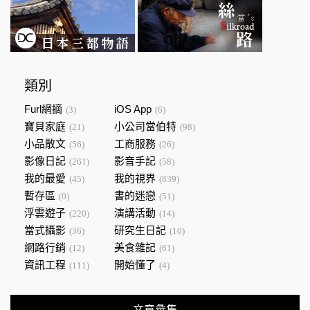
類別
Furl網摘
iOS App
(3)
(6)
寶貝家庭
小公司當伯特
(21)
(98)
小品散文
工商服務
(56)
(26)
影像日記
影音手記
(261)
(58)
我的最愛
我的視界
(45)
(839)
暫存區
書的迷戀
(0)
(51)
浮雲遊子
演講活動
(220)
(14)
當式攝影
研究生日記
(36)
(10)
網路行銷
美食雜記
(12)
(61)
資訊工程
開始懂了
(111)
(4)
文章彙集