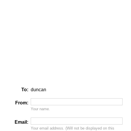
To:
duncan
From:
Your name.
Email:
Your email address. (Will
not
be displayed on this