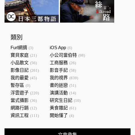
類別
Furl網摘
iOS App
(3)
(6)
寶貝家庭
小公司當伯特
(21)
(98)
小品散文
工商服務
(56)
(26)
影像日記
影音手記
(261)
(58)
我的最愛
我的視界
(45)
(839)
暫存區
書的迷戀
(0)
(51)
浮雲遊子
演講活動
(220)
(14)
當式攝影
研究生日記
(36)
(10)
網路行銷
美食雜記
(12)
(61)
資訊工程
開始懂了
(111)
(4)
文章彙集