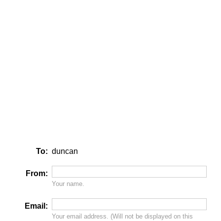
To:
duncan
From:
Your name.
Email:
Your email address. (Will
not
be displayed on this