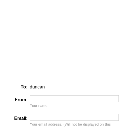
To:
duncan
From:
Your name.
Email:
Your email address. (Will
not
be displayed on this