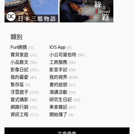
類別
Furl網摘
iOS App
(3)
(6)
寶貝家庭
小公司當伯特
(21)
(98)
小品散文
工商服務
(56)
(26)
影像日記
影音手記
(261)
(58)
我的最愛
我的視界
(45)
(839)
暫存區
書的迷戀
(0)
(51)
浮雲遊子
演講活動
(220)
(14)
當式攝影
研究生日記
(36)
(10)
網路行銷
美食雜記
(12)
(61)
資訊工程
開始懂了
(111)
(4)
文章彙集