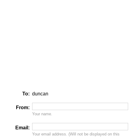
To:
duncan
From:
Your name.
Email:
Your email address. (Will
not
be displayed on this