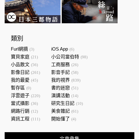
類別
Furl網摘
iOS App
(3)
(6)
寶貝家庭
小公司當伯特
(21)
(98)
小品散文
工商服務
(56)
(26)
影像日記
影音手記
(261)
(58)
我的最愛
我的視界
(45)
(839)
暫存區
書的迷戀
(0)
(51)
浮雲遊子
演講活動
(220)
(14)
當式攝影
研究生日記
(36)
(10)
網路行銷
美食雜記
(12)
(61)
資訊工程
開始懂了
(111)
(4)
文章彙集