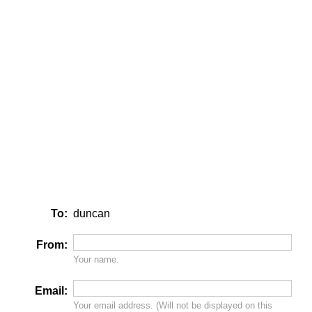
To:
duncan
From:
Your name.
Email:
Your email address. (Will
not
be displayed on this