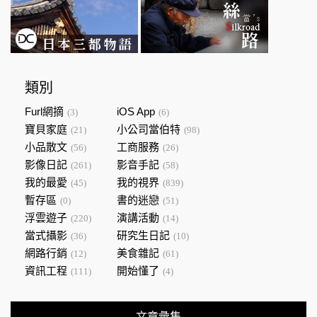
類別
Furl網摘
iOS App
(3)
(6)
寶貝家庭
小公司當伯特
(21)
(98)
小品散文
工商服務
(56)
(26)
影像日記
影音手記
(261)
(58)
我的最愛
我的視界
(45)
(839)
暫存區
書的迷戀
(0)
(51)
浮雲遊子
演講活動
(220)
(14)
當式攝影
研究生日記
(36)
(10)
網路行銷
美食雜記
(12)
(61)
資訊工程
開始懂了
(111)
(4)
文章彙集