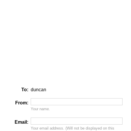
To:
duncan
From:
Your name.
Email:
Your email address. (Will
not
be displayed on this