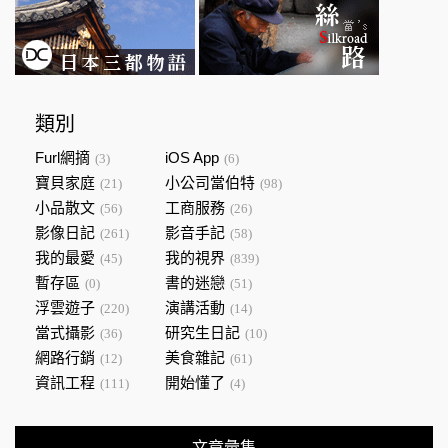
類別
Furl網摘
iOS App
(3)
(6)
寶貝家庭
小公司當伯特
(21)
(98)
小品散文
工商服務
(56)
(26)
影像日記
影音手記
(261)
(58)
我的最愛
我的視界
(45)
(839)
暫存區
書的迷戀
(0)
(51)
浮雲遊子
演講活動
(220)
(14)
當式攝影
研究生日記
(36)
(10)
網路行銷
美食雜記
(12)
(61)
資訊工程
開始懂了
(111)
(4)
文章彙集