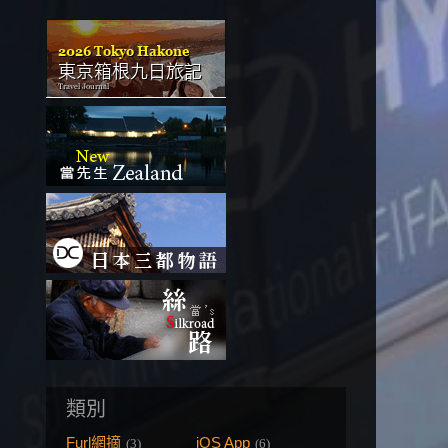
類別
Furl網摘
iOS App
(3)
(6)