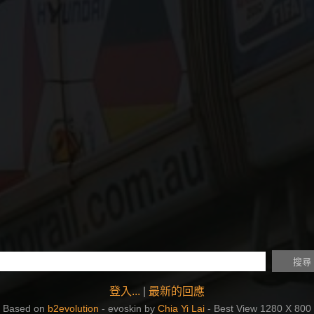
登入...
|
最新的回應
Based on
b2evolution
- evoskin by
Chia Yi Lai
- Best View 1280 X 800