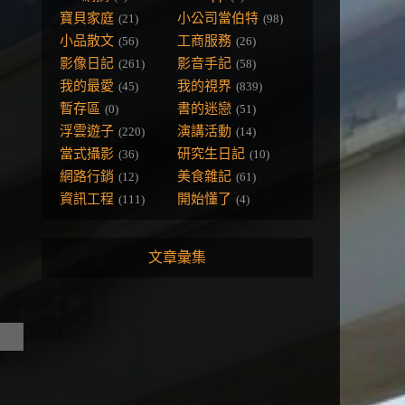
寶貝家庭
小公司當伯特
(21)
(98)
小品散文
工商服務
(56)
(26)
影像日記
影音手記
(261)
(58)
我的最愛
我的視界
(45)
(839)
暫存區
書的迷戀
(0)
(51)
浮雲遊子
演講活動
(220)
(14)
當式攝影
研究生日記
(36)
(10)
網路行銷
美食雜記
(12)
(61)
資訊工程
開始懂了
(111)
(4)
文章彙集