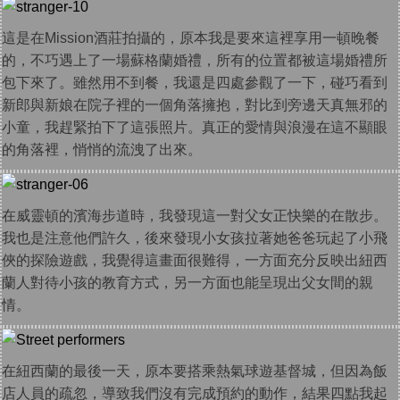
這是在Mission酒莊拍攝的，原本我是要來這裡享用一頓晚餐
的，不巧遇上了一場蘇格蘭婚禮，所有的位置都被這場婚禮所
包下來了。雖然用不到餐，我還是四處參觀了一下，碰巧看到
新郎與新娘在院子裡的一個角落擁抱，對比到旁邊天真無邪的
小童，我趕緊拍下了這張照片。真正的愛情與浪漫在這不顯眼
的角落裡，悄悄的流洩了出來。
在威靈頓的濱海步道時，我發現這一對父女正快樂的在散步。
我也是注意他們許久，後來發現小女孩拉著她爸爸玩起了小飛
俠的探險遊戲，我覺得這畫面很難得，一方面充分反映出紐西
蘭人對待小孩的教育方式，另一方面也能呈現出父女間的親
情。
在紐西蘭的最後一天，原本要搭乘熱氣球遊基督城，但因為飯
店人員的疏忽，導致我們沒有完成預約的動作，結果四點我起