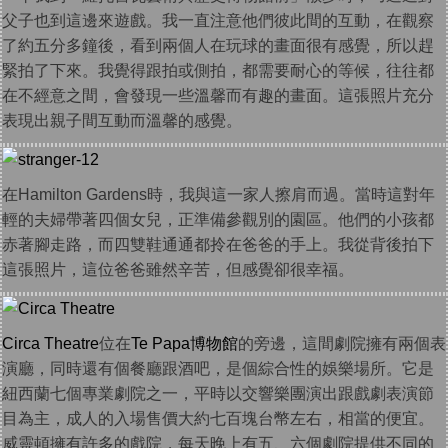
父子也到這邊來遊戲。我一直注意他們彼此間的互動，在觀察
了約五分多鐘後，看到兩個人在玩球的畫面很有感覺，所以趕
緊拍了下來。我覺得跟拍或側拍，都需要耐心的等候，往往都
在不經意之間，會發現一些溫馨而有趣的畫面。這張照片充分
表現出親子間互動而溫馨的感覺。
在Hamilton Gardens時，我與這一家人擦肩而過。當時這對年
輕的夫婦帶著四個女兒，正準備參觀別的園區。他們的小孩都
赤著腳走路，而四雙鞋通通都拎在爸爸的手上。我從背後拍下
這張照片，這位爸爸雖然辛苦，但感覺卻很幸福。
Circa Theatre
位在
Te Papa博物館
的旁邊，這間劇院擁有兩個表
演廳，同時還有個餐廳跟酒吧，是個綜合性的娛樂場所。它是
紐西蘭七個專業劇院之一，平時以交響樂團演出跟戲劇表演節
目為主，成人的入場售價大約七百塊台幣左右，相當的便宜。
威靈頓擁有許多的戲院，每天晚上有五、六個劇院提供不同的