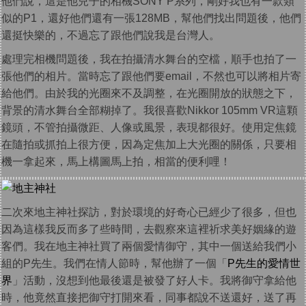
他們說，這是他兒子的相機SONY P系列，剛好我也有一款類
似的P1，還好他們還有一張128MB，幫他們找出問題後，他們
還挺快樂的，不過忘了跟他們說我是台灣人。
處理完相機問題後，我在拍攝清水舞台的空檔，順手也拍了一
張他們的相片。當時忘了跟他們要email，不然也可以將相片寄
給他們。由於我的光圈來不及調整，在光圈開放的狀態之下，
背景的清水舞台全部糊掉了。我很喜歡Nikkor 105mm VR這顆
鏡頭，不管拍攝微距、人像或風景，表現都很好。使用定焦鏡
在隨拍或抓拍上很方便，因為定焦加上大光圈的關係，只要相
機一拿起來，馬上構圖馬上拍，相當的便利哩！
二次來地主神社探訪，對於環境的好奇心已經少了很多，但也
因為這樣我反而多了些時間，去觀察來這裡祈求美好姻緣的遊
客們。我在地主神社買了兩個愛情御守，其中一個送給我們小
組的P先生。我們在情人節時，幫他辦了一個「
P先生的愛情世
界
」活動，沒想到他最後還是被發了好人卡。我將御守拿給他
時，他竟然直接把御守打開來看，同事都說不送還好，送了再