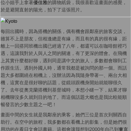
位小姐手上拿著
優佳雅
的購物紙袋，我很喜歡這畫面的感覺，
於是避開直射的陽光，拍下了這張照片。
每回出國時，因為搭機的關係，偶有機會跟鄰座的旅客交談，
雖算不上是朋友，但相逢總是有緣，而且有的真的很有緣，距
離上一回搭同班機出國已經過了八年，都還可以在咖啡館裡巧
遇，這讓我對於人與人之間的關連，有了更深的體會。在飛機
上其實什麼都好聊，遇到同是講中文的旅人，多數都會聊到工
作跟生活。遇到外國人時，通常我都是被詢問的那一個。而話
題大多都圍繞在相機上，沒辦法因為我隨身帶著一、兩台大相
機，這實在是很好聊的話題，從鏡頭跟機身開始就能聊很久
了。去年從奧克蘭搭機到基督城時，本想小瞇一下，結果才聊
相機聊沒多久就到目的地了。而這個話題大概也是我比較能順
暢發言的少數主題之一吧！
畫面中間的女生就是我鄰座的乘客，她們三位是首次到關西自
助行。在空中的旅程，我多數都在看機上的影集，但是她們很
用功的在看日文會話書籍。這都會讓我想到2000年自己到
東京