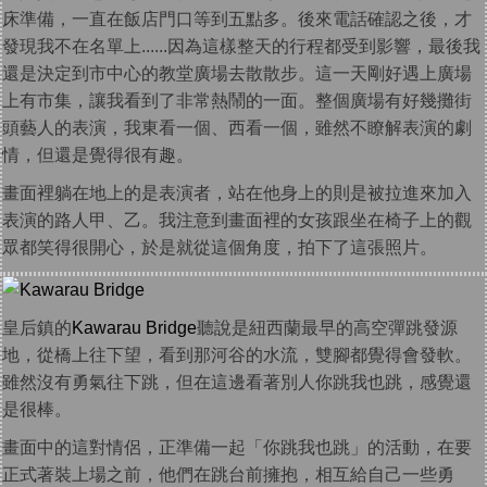
床準備，一直在飯店門口等到五點多。後來電話確認之後，才
發現我不在名單上......因為這樣整天的行程都受到影響，最後我
還是決定到市中心的教堂廣場去散散步。這一天剛好遇上廣場
上有市集，讓我看到了非常熱鬧的一面。整個廣場有好幾攤街
頭藝人的表演，我東看一個、西看一個，雖然不瞭解表演的劇
情，但還是覺得很有趣。
畫面裡躺在地上的是表演者，站在他身上的則是被拉進來加入
表演的路人甲、乙。我注意到畫面裡的女孩跟坐在椅子上的觀
眾都笑得很開心，於是就從這個角度，拍下了這張照片。
皇后鎮的
Kawarau Bridge
聽說是紐西蘭最早的高空彈跳發源
地，從橋上往下望，看到那河谷的水流，雙腳都覺得會發軟。
雖然沒有勇氣往下跳，但在這邊看著別人你跳我也跳，感覺還
是很棒。
畫面中的這對情侶，正準備一起「你跳我也跳」的活動，在要
正式著裝上場之前，他們在跳台前擁抱，相互給自己一些勇