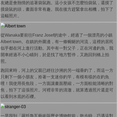
友總是會熱情的追著袋鼠跑。這小女孩不怎麼怕袋鼠，還摸了
摸袋鼠的頭，畫面非常有趣。我在後方趕緊拿出相機，拍下了
這幅照片。
從Wanaka要前往Franz Josef的途中，經過了一個漂亮的小鎮
Albert town。在鎮的外圍邊，有一條蜿蜒的河流，這裡的居民
似乎都在河上進行活動。其中有一對父子，正在河邊釣魚，我
開車經過不小心瞄到，於是找了地方暫停，又跑回到橋上拍
照。
跑回來時，河上的父親已經往沙洲的另一端垂釣了，而這一方
只剩下一個小朋友，拎著一支迷你釣竿，有模有樣的在釣魚
哩！我使用長焦段，一方面讓畫面壓縮，一方面較能清晰的對
焦，拍下了這張照片。河裡非常的清澈，就算透過照片還是可
以看到水底的石礫。
一早我到「羅托魯瓦藝術與歷史博物館前」散步時，巧遇這對