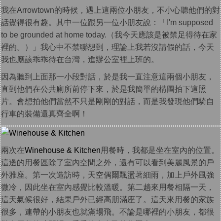
我在Arrowtown的時候，遇上這兩位小朋友，不小心聽他們的對
話覺得很有趣。其中一位跟另一位小朋友說：「I'm supposed
to be grounded at home today.（我今天應該是被禁足得待在家
裡的。）」我心中不禁聯想到，理論上我若沒請假的話，今天
我也應該乖乖待在台灣，進辦公室裡上班的。
因為聽到上面那一小段對話，於是我一直注意這兩個小朋友，
直到他們在公共廁所前停下來，於是我簡單的構圖拍下這照
片。會想拍他們當然不只是剛剛的對話，而是我發現他們騎自
行車的裝備還真齊全啊！
兩次在
Winehouse & Kitchen
用餐時，我都是坐在室內的位置。
這邊的用餐區除了室內空間之外，還有可以看到美麗風景的戶
外雅座。第一次造訪時，天空偶爾飄盪著細雨，加上戶外風強
微冷，因此坐在室內感覺比較溫暖。第二趟來用餐相隔一天，
這天氣候很好，結果戶外已經高朋滿座了。這天來用餐的家族
很多，連帶的小朋友也就滿場飛。不論是哪裡的小朋友，都很