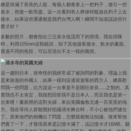
總是排滿了長長的人龍，每個人都會拿上一把杓子，接引一些
泉水，然後一飲而盡。這一次看到有人將保特瓶放在杓子上去
接水，結果這些通通都是我們台灣人啊！瞬間不知道該說些什
麼才好？
多數的照片，都會拍出三注泉水低流而下的情境。我在排隊
時，利用105mm這顆鏡頭，拍下其他遊客接水、飲水的畫面。
透過不同的焦段，可以呈現出不太一樣的風情。
這一趟到日本，很奇怪的我經常成了被詢問的對象。理論上我
是來旅遊的外國人，結果一樣到這邊當遊客的西方人，總喜歡
問我一些問題，比方說這一台車是不是開往奈良......之類的。其
實我也不太肯定，我很想回答我不是日本人，而且我也是第一
次來哩！畫面裡的這對夫婦，來自英國倫敦北邊一百英里的地
方。我在等待人群散開好拍攝清水舞台時，不小心被他們逮住
了。原來他們的相機出了問題，怎麼樣都無法拍攝。後來幫他
們看了一下，才發現原來是記憶卡滿了，這記憶卡才16MB。聽