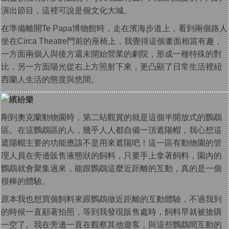
演出節目，這裡可說是個文化大城。
在準備離開Te Papa博物館時，走在濱海步道上，看到兩個路人
坐在Circa Theatre門前的座椅上，我覺得這個畫面相當有趣，
一方面兩個人與後方還未開始營業的劇院，形成一種特殊的對
比，另一方面陽光從右上方照射下來，更凸顯了日常生活裡紐
西蘭人生活的態度與悠閒。
剛到奧克蘭動物園時，第二站觀賞的就是這個半開放式的鸚鵡
區。在這鸚鵡區的人，幾乎人人都自備一頂遮陽帽，我心想這
遮陽帽主要的功能應該不是用來遮陽吧！這一區有動物園的管
理人員在旁邊販售液態狀的飼料，只要手上拿著飼料，園內的
鸚鵡就會聚集過來，能跟鸚鵡這麼近距離的互動，真的是一個
很棒的體驗。
原本我也想買個飼料來跟鸚鵡做近距離的互動體驗，不過我到
的時候一直顧著拍照，等到我發現販售處時，飼料早就被搶購
一空了。我在旁邊一直在觀察其他遊客，與這些鸚鵡間互動的