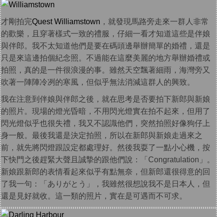
才剛拍完
Quest Williamstown
，就發現馬路旁走來一群人非常
的歡樂，且穿著樣式一致的禮服，仔細一看才知道這些是伴娘
與伴郎。我不太知道他們是要在碼頭邊舉辦簡單的婚禮，還是
只是來這邊拍個紀念照。不過能在這麼美麗的地方舉辦婚禮或
拍照，真的是一件很浪漫的事。雖然天空飄著細雨，海灣旁又
吹著一陣陣冷冽的寒風，但似乎無法消減這群人的興致。
我在注意到伴娘與伴郎之後，就在思考是否要拍下新郎與新娘
的照片。現場的燈光昏暗，不用閃光燈實在拍不起來，但用了
閃光燈似乎也很失禮，我又不認識他們，突然拍照好像狗仔上
身一般。最後我還是決定拍照，所以在新郎與新娘走過來之
前，就先將閃燈跟設定都處理好。然後我耍了一點小心機，按
下快門之後趕緊大聲且誠摯的跟他們說：「Congratulation」。
新娘跟新郎的表情看起來似乎有點無奈，但新郎還很得意的回
了我一句：「ありがとう」，我雖然很想說我不是日本人，但
還是見好就收。這一類的照片，實在是可遇而不可求。