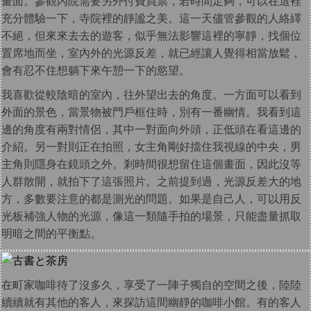
畫面。參觀內院需要另外付費買票，若時間足夠，可以在這裡
充分體驗一下，寺院裡的靜謐之美。這一天儘管參觀的人絡繹
不絕，但來來去去的遊客，似乎無法影響這裡的寧靜，找個位
置席地而坐，室內外的光源反差，就已經讓人覺得相當放鬆，
會有忍不住想躺下來午憩一下的慾望。
我喜歡從較陰暗的室內，往外望出去的角度。一方面可以看到
外面的景色，當景物被門戶框住時，別有一番幽情。我看到這
邊的角度有兩對情侶，其中一對面向外頭，正低頭在看這邊的
介紹。另一對則正在拍照，女主角剛好擋住我視線的中央，男
主角則隱身在鏡頭之外。剎時間很想留住這個畫面，因此沒等
人群散開，就拍下了這張照片。之前提到過，光源反差大的地
方，多數要注意的都是測光的問題。如果是自己人，可以用反
光板補強人物的光源，像這一類隨手拍的場景，只能盡量抓取
明暗之間的平衡點。
在町家咖啡待了沒多久，享受了一陣子獨自的空間之後，陸陸
續續就有其他的客人，來探訪這間幽靜的咖啡小館。有的客人