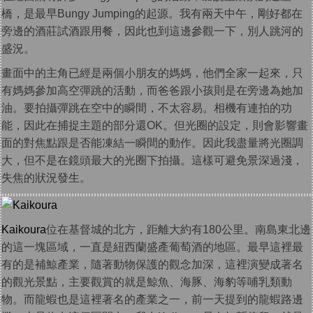
橋，是最早Bungy Jumping的起源。我有兩天中午，剛好都在
旁邊的酒莊試酒跟用餐，因此也到這邊參觀一下，別人跳河的
盛況。
畫面中的主角已經是兩個小朋友的媽媽，他們全家一起來，只
有媽媽參加高空彈跳的活動，而爸爸跟小孩則是在旁邊為她加
油。要拍攝彈跳在空中的瞬間，不太容易。相機有連拍的功
能，因此在捕捉主題的部分還OK。但光圈的設定，則會影響畫
面的對焦點跟是否能凍結一瞬間的動作。因此我盡量將光圈調
大，但不是在鏡頭最大的光圈下拍攝。這樣可避免景深過淺，
失焦的狀況發生。
Kaikoura
位在基督城的北方，距離大約有180公里。南島東北邊
的這一塊區域，一直是紐西蘭盛產葡萄酒的地區。最早這裡最
有的是補鯨產業，隨著動物保護的觀念加深，這裡演變成著名
的觀光景點，主要觀賞的就是鯨魚、海豚、海豹等哺乳類動
物。而龍蝦也是這裡著名的產業之一，前一天提到的龍蝦路邊