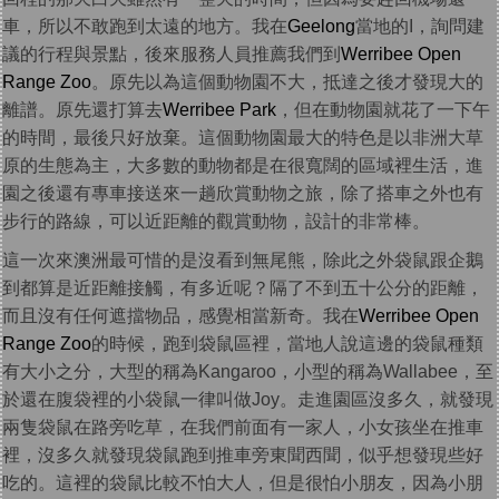
車，所以不敢跑到太遠的地方。我在
Geelong
當地的I，詢問建
議的行程與景點，後來服務人員推薦我們到
Werribee Open
Range Zoo
。原先以為這個動物園不大，抵達之後才發現大的
離譜。原先還打算去
Werribee Park
，但在動物園就花了一下午
的時間，最後只好放棄。這個動物園最大的特色是以非洲大草
原的生態為主，大多數的動物都是在很寬闊的區域裡生活，進
園之後還有專車接送來一趟欣賞動物之旅，除了搭車之外也有
步行的路線，可以近距離的觀賞動物，設計的非常棒。
這一次來澳洲最可惜的是沒看到無尾熊，除此之外袋鼠跟企鵝
到都算是近距離接觸，有多近呢？隔了不到五十公分的距離，
而且沒有任何遮擋物品，感覺相當新奇。我在
Werribee Open
Range Zoo
的時候，跑到袋鼠區裡，當地人說這邊的袋鼠種類
有大小之分，大型的稱為Kangaroo，小型的稱為Wallabee，至
於還在腹袋裡的小袋鼠一律叫做Joy。走進園區沒多久，就發現
兩隻袋鼠在路旁吃草，在我們前面有一家人，小女孩坐在推車
裡，沒多久就發現袋鼠跑到推車旁東聞西聞，似乎想發現些好
吃的。這裡的袋鼠比較不怕大人，但是很怕小朋友，因為小朋