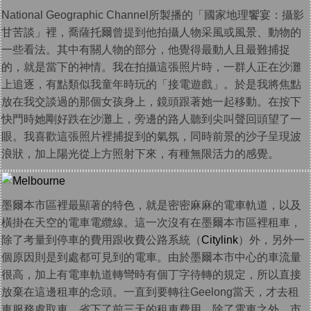
National Geographic Channel所製播的「國家地理饗宴：攝影
甘苦談」裡，喬薩托爾曾提到他拍攝人物采風或風景、動物的
一些看法。其中有關人物的部分，他覺得最動人且最難捕捉
的，就是當下的神情。我在拍攝這張照片時，一群人正在沙灘
上追逐，有點類似我童年時玩的「接電遊戲」。於是我將焦點
放在我交談過的那個女孩身上，鏡頭跟著她一起移動。在按下
快門時她剛好跌在沙灘上，旁邊的路人聽到尖叫聲回頭望了一
眼。我喜歡這張照片裡捕捉到的氣氛，同時前景的沙子呈現波
浪狀，加上陽光從上方照射下來，有種無限活力的感覺。
墨爾本市區裡最顯著的特色，就是密密麻麻的電車軌道，以及
橫掛在天空的電車電纜線。這一次沒有在墨爾本市區裡租車，
除了考量到停車的費用跟收費公路系統（
Citylink
）外，另外一
個原因則是到處都可見到的電車。由於墨爾本市中心的車流量
很高，加上有電車軌道轉彎時有個丁字待轉的規定，所以直接
放棄在這邊租車的念頭。一直到要轉往Geelong當天，才去租
車服務處取車，省下了前三天的租車費用。除了電車之外，市