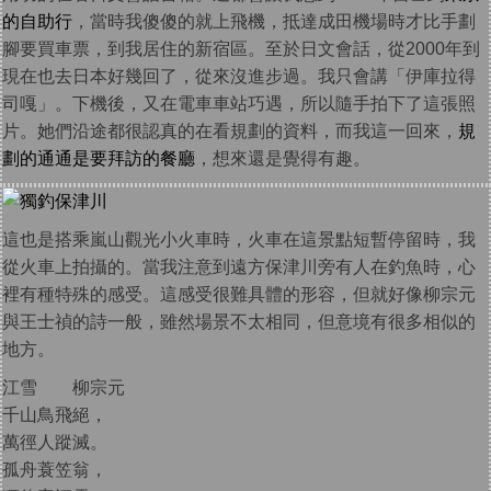
的自助行
，當時我傻傻的就上飛機，抵達成田機場時才比手劃
腳要買車票，到我居住的新宿區。至於日文會話，從2000年到
現在也去日本好幾回了，從來沒進步過。我只會講「伊庫拉得
司嘎」。下機後，又在電車車站巧遇，所以隨手拍下了這張照
片。她們沿途都很認真的在看規劃的資料，而我這一回來，
規
劃的通通是要拜訪的餐廳
，想來還是覺得有趣。
這也是搭乘嵐山觀光小火車時，火車在這景點短暫停留時，我
從火車上拍攝的。當我注意到遠方保津川旁有人在釣魚時，心
裡有種特殊的感受。這感受很難具體的形容，但就好像柳宗元
與王士禎的詩一般，雖然場景不太相同，但意境有很多相似的
地方。
江雪 柳宗元
千山鳥飛絕，
萬徑人蹤滅。
孤舟蓑笠翁，