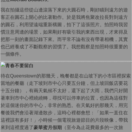
我在拍攝這些從山邊滾落下來的大圓石時，剛好瞄到遠方的遊
客正在圓石上開心的比著動作。於是我將焦聚改拉長對到遠方
的圓石，利用望遠端重新構圖，拍下了這張照片。拍照時我習
慣注意周邊的場景，如果剛好有吸引我的東西出現，才來得及
把那一刻的畫面記錄下來。而平常不論有沒有帶著相機，其實
也已經養成了不斷觀察的習慣了。我想觀察是拍照時很重要的
一個條件。
待在Queenstown的那幾天，晚餐都是在山坡下的小市區裡探索
當地的餐廳（走下坡到市中心只要五分鐘，但上坡回飯店要花
十五分鐘），有兩天氣候不太好，還下起了大雨，我們只好開
著車到市中心裡繞繞轉，尋找可以停車的位置，也因為這樣對
於這個迷你的市中心，非常的熟悉。在天氣好的那幾天，用完
餐後我們會沿著湖邊散步，這時心裡都會想：「如果一直住在
這裡該有多好！」小時候一個電視旅遊節目的片段映像，帶我
來到這裡度過了
豪華蜜月假期
（至今為止花費最多的一次旅