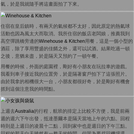
氣，於是我就隨手將這畫面拍了下來。
住宿在皇后鎮時，有兩天的氣候都不太好，因此原定的熱氣球
活動也因為風太大而取消。我所住宿的飯店老闆娘，推薦我到
高空彈跳橋旁邊的
Winehouse & Kitchen
用餐，這是一個小型的
酒莊，除了享用豐盛的佳餚之外，還可以試酒。結果吃過一頓
之後，意猶未盡，於是隔天又預約了一頓午餐。
用餐的時候，外面的庭園裡，剛好有小朋友在玩拉車的遊戲。
我看到車子接近我的位置旁，於是隔著窗戶拍下了這張照片。
由於我拿的相機很大一台，小朋友都很好奇，於是剛好有機會
抓到這個注意我的時間點。
上週去
Australia
的行程，航班的排定上比較不方便，我是前兩
週的週六下午出發，抵達墨爾本是隔天當地上午的六點。回程
時則是上週日的凌晨十二點，回到家中也是週日的下午三點。
回程的那天白天雖然有一整天的時間，但因為要趕回機場還