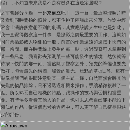
程），不知道未來我是不是有機會在這邊定居呢？
之前曾經分享過「
一起來倒立吧！
」這一幕，最近整理照片時
又看到同時間拍的照片，忍不住挑了兩張出來分享。旅途中經
常會上演許多意想不到的劇碼，其實應該說人生中也是如此，
我一直覺得觀察這一件事，是攝影之前最重要的工作。這就如
同商業攝影或人物棚拍一般，前置的作業遠遠超過按下快門的
那一瞬間。而在時間線上發生的每一點，透過觀察可以掌握到
某一些訊息，我喜歡去預測某一些可能發生的情境，然後就等
待按下快門的那一刻。當然除了觀察之外，預先的準備也要先
做好，包含最先的構圖、場景的測光、焦點的掌握...等。這有一
點像是我們的眼睛注意到某一個主題一樣，自然而然會將其他
失焦的物品排除，只不過透過相機來操作，手續稍微複雜了一
點。所以熟悉自己相機的特點，跟操作的技巧與習慣相當重
要。有時候多看看其他人的作品，也可以思考自己能不能拍下
類似的作品，從這個思考的過程中，可以更了解自己擅長跟缺
少的部份。