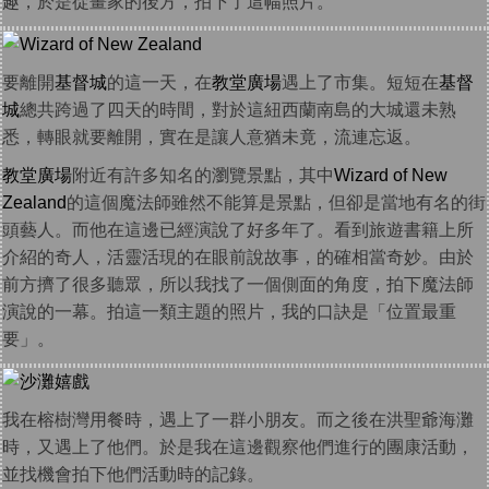
趣，於是從畫家的後方，拍下了這幅照片。
要離開
基督城
的這一天，在
教堂廣場
遇上了市集。短短在
基督
城
總共跨過了四天的時間，對於這紐西蘭南島的大城還未熟
悉，轉眼就要離開，實在是讓人意猶未竟，流連忘返。
教堂廣場
附近有許多知名的瀏覽景點，其中
Wizard of New
Zealand
的這個魔法師雖然不能算是景點，但卻是當地有名的街
頭藝人。而他在這邊已經演說了好多年了。看到旅遊書籍上所
介紹的奇人，活靈活現的在眼前說故事，的確相當奇妙。由於
前方擠了很多聽眾，所以我找了一個側面的角度，拍下魔法師
演說的一幕。拍這一類主題的照片，我的口訣是「位置最重
要」。
我在榕樹灣用餐時，遇上了一群小朋友。而之後在洪聖爺海灘
時，又遇上了他們。於是我在這邊觀察他們進行的團康活動，
並找機會拍下他們活動時的記錄。