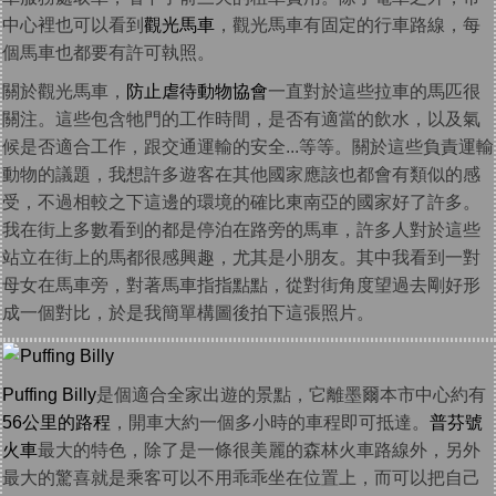
中心裡也可以看到
觀光馬車
，觀光馬車有固定的行車路線，每
個馬車也都要有許可執照。
關於觀光馬車，
防止虐待動物協會
一直對於這些拉車的馬匹很
關注。這些包含牠門的工作時間，是否有適當的飲水，以及氣
候是否適合工作，跟交通運輸的安全...等等。關於這些負責運輸
動物的議題，我想許多遊客在其他國家應該也都會有類似的感
受，不過相較之下這邊的環境的確比東南亞的國家好了許多。
我在街上多數看到的都是停泊在路旁的馬車，許多人對於這些
站立在街上的馬都很感興趣，尤其是小朋友。其中我看到一對
母女在馬車旁，對著馬車指指點點，從對街角度望過去剛好形
成一個對比，於是我簡單構圖後拍下這張照片。
Puffing Billy
是個適合全家出遊的景點，它離墨爾本市中心約有
56公里的路程
，開車大約一個多小時的車程即可抵達。
普芬號
火車
最大的特色，除了是一條很美麗的森林火車路線外，另外
最大的驚喜就是乘客可以不用乖乖坐在位置上，而可以把自己