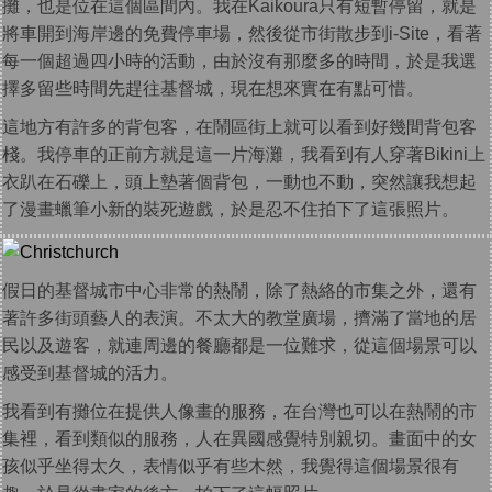
攤，也是位在這個區間內。我在Kaikoura只有短暫停留，就是
將車開到海岸邊的免費停車場，然後從市街散步到i-Site，看著
每一個超過四小時的活動，由於沒有那麼多的時間，於是我選
擇多留些時間先趕往基督城，現在想來實在有點可惜。
這地方有許多的背包客，在鬧區街上就可以看到好幾間背包客
棧。我停車的正前方就是這一片海灘，我看到有人穿著Bikini上
衣趴在石礫上，頭上墊著個背包，一動也不動，突然讓我想起
了漫畫蠟筆小新的裝死遊戲，於是忍不住拍下了這張照片。
假日的基督城市中心非常的熱鬧，除了熱絡的市集之外，還有
著許多街頭藝人的表演。不太大的教堂廣場，擠滿了當地的居
民以及遊客，就連周邊的餐廳都是一位難求，從這個場景可以
感受到基督城的活力。
我看到有攤位在提供人像畫的服務，在台灣也可以在熱鬧的市
集裡，看到類似的服務，人在異國感覺特別親切。畫面中的女
孩似乎坐得太久，表情似乎有些木然，我覺得這個場景很有