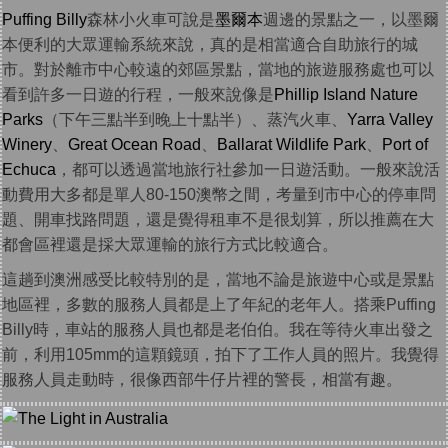
Puffing Billy
森林小火車可說是
墨爾本
週邊的景點之一，以墨爾
本便利的大眾運輸系統來說，真的是相當適合自助旅行的城
市。對於離市中心較遠的郊區景點，當地的旅遊服務處也可以
看到許多一日遊的行程，一般來說像是
Phillip Island Nature
Parks
（下午三點半到晚上十點半）、蒸汽火車、
Yarra Valley
Winery
、
Great Ocean Road
、
Ballarat Wildlife Park
、
Port of
Echuca
，都可以透過當地旅行社參加一日遊活動。一般來說活
動費用大多都是單人80-150澳幣之間，考量到市中心的停車問
題、開車找路問題，還是覺得租車不是很划算，所以推薦在大
都會區裡還是採大眾運輸的旅行方式比較適合。
這趟到澳洲感受比較特別的是，當地不論是旅遊中心或是景點
地區裡，多數的服務人員都是上了年紀的老年人。搭乘Puffing
Billy時，車站的服務人員也都是老伯伯。我在等待火車出發之
前，利用105mm的這顆鏡頭，拍下了工作人員的照片。我覺得
服務人員走動時，很像西部牛仔片裡的警長，相當有趣。