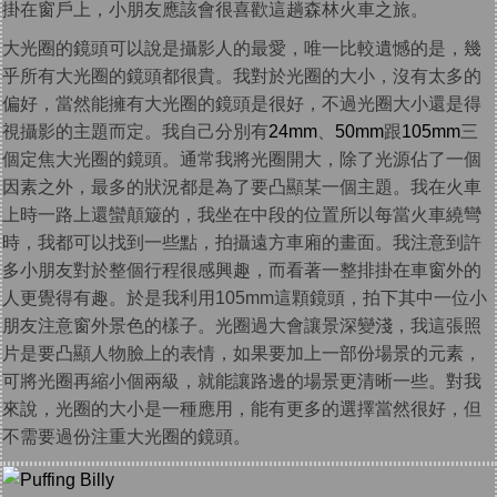
掛在窗戶上，小朋友應該會很喜歡這趟森林火車之旅。
大光圈的鏡頭可以說是攝影人的最愛，唯一比較遺憾的是，幾
乎所有大光圈的鏡頭都很貴。我對於光圈的大小，沒有太多的
偏好，當然能擁有大光圈的鏡頭是很好，不過光圈大小還是得
視攝影的主題而定。我自己分別有
24mm
、
50mm
跟
105mm
三
個定焦大光圈的鏡頭。通常我將光圈開大，除了光源佔了一個
因素之外，最多的狀況都是為了要凸顯某一個主題。我在火車
上時一路上還蠻顛簸的，我坐在中段的位置所以每當火車繞彎
時，我都可以找到一些點，拍攝遠方車廂的畫面。我注意到許
多小朋友對於整個行程很感興趣，而看著一整排掛在車窗外的
人更覺得有趣。於是我利用105mm這顆鏡頭，拍下其中一位小
朋友注意窗外景色的樣子。光圈過大會讓景深變淺，我這張照
片是要凸顯人物臉上的表情，如果要加上一部份場景的元素，
可將光圈再縮小個兩級，就能讓路邊的場景更清晰一些。對我
來說，光圈的大小是一種應用，能有更多的選擇當然很好，但
不需要過份注重大光圈的鏡頭。