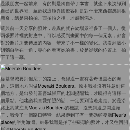
是跟朋友一起前來，有的則是獨自帶了本書，就坐下來沈靜到
自己的世界裡。至於我這種異國遊客則是對什麼東西都感到很
新奇，總是東拍拍、西拍拍之後，才感到滿足。
這與前一天分享的照片，差異的就在於場景裡多了一個人。從
兩張照片裡的對應中，可以感受到畫面中的每一個元素，都會
對於照片所要傳達的內容，帶來了不一樣的變化。我看到這小
姐獨自坐在一角，專心的看著她的書，於是從我的位置上，拍
下了這一幕。
從基督城要到但尼丁的路上，會經過一處有著奇怪圓石的海
邊，這個地方叫做
Moeraki Boulders
。原本我並沒有注意到這
個地方，是出發前基督城飯店的老闆提醒我，才曉得有這樣一
個景點。他建議我喜愛拍照的話，一定要到這邊走走。於是沿
路上我就注意
Moeraki Boulders
的標誌，沒想到還是開過頭
了，我慢了一個路口轉彎，結果跑到了有一間碼頭餐廳
Fleur's
place
的半角海灣。結果我還是拍了些碼頭的照片，才又往回開
抵達
Moeraki Boulders
。