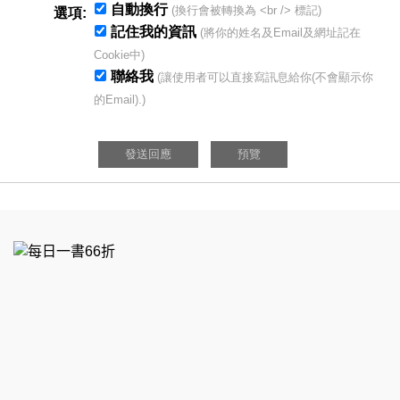
自動換行
(換行會被轉換為 <br /> 標記)
選項:
記住我的資訊
(將你的姓名及Email及網址記在
Cookie中)
聯絡我
(讓使用者可以直接寫訊息給你(不會顯示你
的Email).)