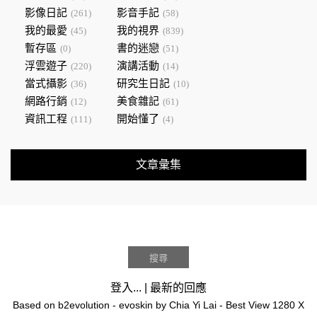
影像日記
影音手記
(261)
(58)
我的最愛
我的視界
(45)
(839)
暫存區
書的迷戀
(0)
(51)
浮雲遊子
演講活動
(220)
(14)
當式攝影
研究生日記
(36)
(10)
網路行銷
美食雜記
(12)
(61)
資訊工程
開始懂了
(111)
(4)
文章彙集
登入...
|
最新的回應
Based on
b2evolution
- evoskin by
Chia Yi Lai
- Best View 1280 X