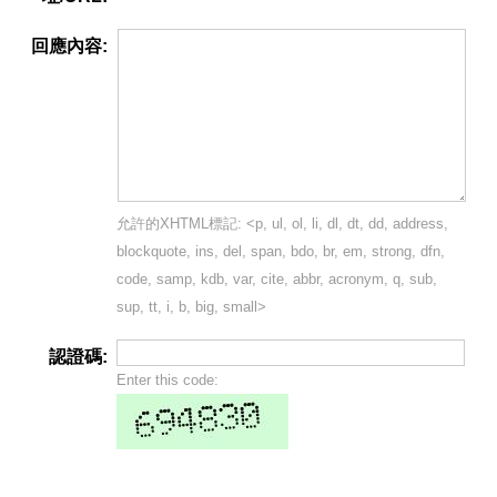
回應內容:
允許的XHTML標記: <p, ul, ol, li, dl, dt, dd, address,
blockquote, ins, del, span, bdo, br, em, strong, dfn,
code, samp, kdb, var, cite, abbr, acronym, q, sub,
sup, tt, i, b, big, small>
認證碼:
Enter this code: