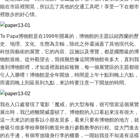
能在市區裡閒晃，所以忘了其他的交通工具吧！享受一下在都市
裡散步的好心情。
Te Papa博物館是在1998年開幕的，博物館的主題以紐西蘭的歷
史、地理、文化、生態為主軸，除此之外還涵蓋了其他現代化、
科技與藝術的展覽，它的內容、設施以及導覽，都是國際級的博
物館規格。從外觀望去，我很難想像這間博物館有多大，直到我
進到博物館裡，才知道裡面錯綜複雜，每一個展覽區的主題都很
引人入勝哩！博物館是全年開放，時間是上午十點到晚上六點，
而週四晚上則延長到九點，來訪時要注意一下開放的時間。
我在入口處發現了電影「魔戒」的大型海報，很可惜當這個展覽
展出時，我已經離開威靈頓了。博物館的入口看起來沒有很大，
這一天來訪的遊客以小朋友居多，看來只要有博物館的地方，就
會吸引很多學校舉辦到教室外進行參觀教學的行程。從大門進去
的右手邊，有個寄放隨身行李的櫃臺，一開始我並不知道有這樣