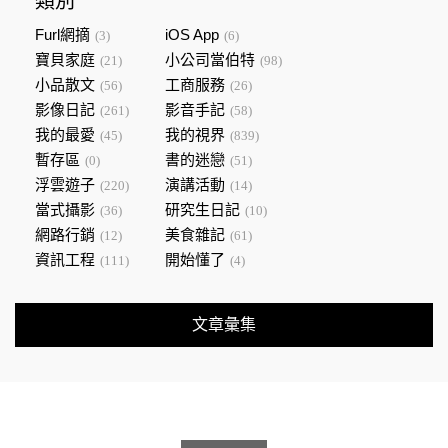
類別
Furl網摘
iOS App
(3)
(6)
寶貝家庭
小公司當伯特
(21)
(98)
小品散文
工商服務
(56)
(26)
影像日記
影音手記
(261)
(58)
我的最愛
我的視界
(45)
(839)
暫存區
書的迷戀
(0)
(51)
浮雲遊子
演講活動
(220)
(14)
當式攝影
研究生日記
(36)
(10)
網路行銷
美食雜記
(12)
(61)
資訊工程
開始懂了
(111)
(4)
文章彙集