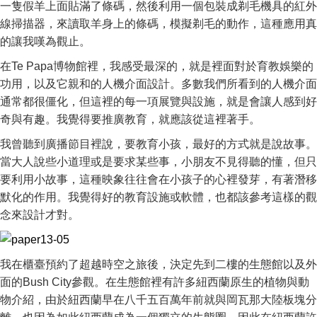
一隻假羊上面貼滿了條碼，然後利用一個包裝成剃毛機具的紅外
線掃描器，來讀取羊身上的條碼，模擬剃毛的動作，這種應用真
的讓我嘆為觀止。
在Te Papa博物館裡，我感受最深的，就是裡面對於育教娛樂的
功用，以及它親和的人機介面設計。多數我們所看到的人機介面
通常都很僵化，但這裡的每一項展覽與設施，就是會讓人感到好
奇與有趣。我覺得要推廣教育，就應該從這裡著手。
我曾聽到廣播節目裡說，要教育小孩，最好的方式就是說故事。
當大人說些小道理或是要求某些事，小朋友不見得聽的懂，但只
要利用小故事，這種映象往往會在小孩子的心裡發芽，有著潛移
默化的作用。我覺得好的教育設施或軟體，也都該參考這樣的觀
念來設計才對。
我在櫃臺預約了超越時空之旅後，決定先到二樓的生態館以及外
面的Bush City參觀。在生態館裡有許多紐西蘭原生的植物與動
物介紹，由於紐西蘭早在八千五百萬年前就與岡瓦那大陸板塊分