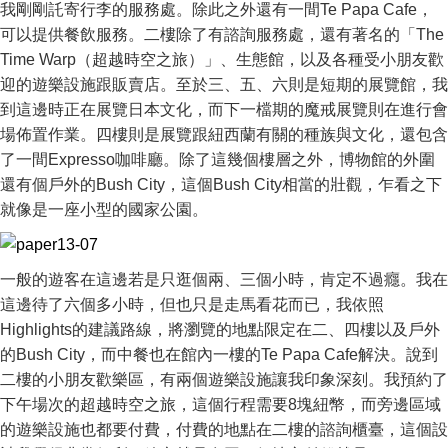
我剛剛託寄行李的服務處。除此之外還有一間Te Papa Cafe，
可以提供餐飲服務。二樓除了有諮詢服務處，還有著名的「The
Time Warp（超越時空之旅）」、生態館，以及各種受小朋友歡
迎的遊樂設施跟販賣店。至於三、五、六則是短期的展覽館，我
到這邊時正在展覽日本文化，而下一檔期的魔戒展覽則在進行會
場佈置作業。四樓則是展覽跟紐西蘭有關的種族與文化，還包含
了一間Expresso咖啡廳。除了這幾個樓層之外，博物館的外圍
還有個戶外的Bush City，這個Bush City相當的壯觀，乍看之下
就像是一座小型的國家公園。
一般的遊客在這邊若是只逛個兩、三個小時，肯定不過癮。我在
這邊待了六個多小時，但也只是走馬看花而已，我依照
Highlights的建議路線，將瀏覽的地點限定在二、四樓以及戶外
的Bush City，而中餐也在館內一樓的Te Papa Cafe解決。說到
二樓的小朋友歡樂區，有兩個遊樂設施讓我印象深刻。我預約了
下午場次的超越時空之旅，這個行程需要8塊紐幣，而旁邊區域
的遊樂設施也都要付費，付費的地點在二樓的諮詢櫃臺，這個設