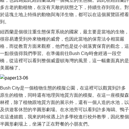
離，也因為如此紐西蘭成為一個獨立的生態圈。因此在紐西蘭許
多古老的動植物，在沒有天敵的狀態之下，持續生存到現在。對
於這塊土地上特殊的動物與海洋生物，都可以在這個展覽區裡看
到。
紐西蘭是個很注重生態保育系統的國家，最主要是當地的生物，
很容易遭受到外來物種的威脅，也因此當地的保育法令相當嚴
格，而從教育方面來觀察，他們也是從小就落實保育的觀念，這
一點很值得我們學習。在準備前往Bush City時會經過一段空
橋，從這裡可以看到整個威靈頓海灣的風景，這一幅畫面真的是
美麗極了。
Bush City是一個植物生態的模擬公園，在這裡可以觀賞到許多
原生的植物，同時還有地理與地質方面的模擬。在這一座模擬森
林裡，除了植物跟地質方面的展示外，還有一個人造的水池，以
及供遊客休憩的半圓形劇場。在水池旁可以看到許多海鷗、鴨子
在這邊嬉戲，我來的時候遇上許多學校進行校外教學，因此整個
半圓形劇場上，坐滿了正在野餐的小朋友們。