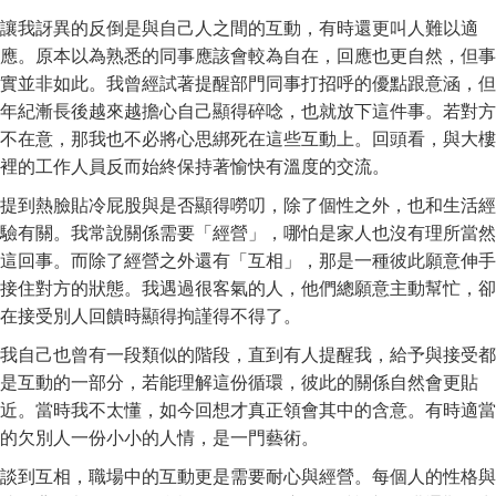
讓我訝異的反倒是與自己人之間的互動，有時還更叫人難以適
應。原本以為熟悉的同事應該會較為自在，回應也更自然，但事
實並非如此。我曾經試著提醒部門同事打招呼的優點跟意涵，但
年紀漸長後越來越擔心自己顯得碎唸，也就放下這件事。若對方
不在意，那我也不必將心思綁死在這些互動上。回頭看，與大樓
裡的工作人員反而始終保持著愉快有溫度的交流。
提到熱臉貼冷屁股與是否顯得嘮叨，除了個性之外，也和生活經
驗有關。我常說關係需要「經營」，哪怕是家人也沒有理所當然
這回事。而除了經營之外還有「互相」，那是一種彼此願意伸手
接住對方的狀態。我遇過很客氣的人，他們總願意主動幫忙，卻
在接受別人回饋時顯得拘謹得不得了。
我自己也曾有一段類似的階段，直到有人提醒我，給予與接受都
是互動的一部分，若能理解這份循環，彼此的關係自然會更貼
近。當時我不太懂，如今回想才真正領會其中的含意。有時適當
的欠別人一份小小的人情，是一門藝術。
談到互相，職場中的互動更是需要耐心與經營。每個人的性格與