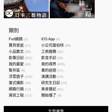
類別
Furl網摘
iOS App
(3)
(6)
寶貝家庭
小公司當伯特
(21)
(98)
小品散文
工商服務
(56)
(26)
影像日記
影音手記
(261)
(58)
我的最愛
我的視界
(45)
(839)
暫存區
書的迷戀
(0)
(51)
浮雲遊子
演講活動
(220)
(14)
當式攝影
研究生日記
(36)
(10)
網路行銷
美食雜記
(12)
(61)
資訊工程
開始懂了
(111)
(4)
文章彙集