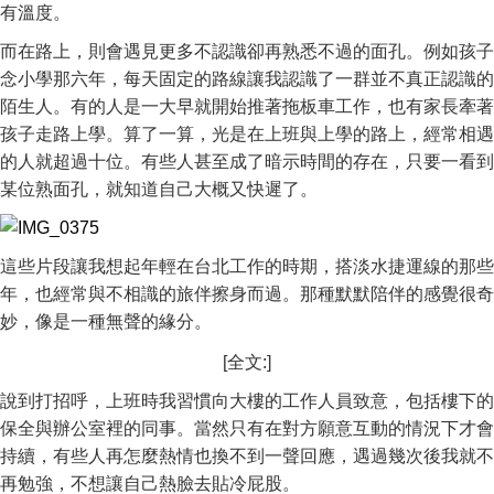
有溫度。
而在路上，則會遇見更多不認識卻再熟悉不過的面孔。例如孩子
念小學那六年，每天固定的路線讓我認識了一群並不真正認識的
陌生人。有的人是一大早就開始推著拖板車工作，也有家長牽著
孩子走路上學。算了一算，光是在上班與上學的路上，經常相遇
的人就超過十位。有些人甚至成了暗示時間的存在，只要一看到
某位熟面孔，就知道自己大概又快遲了。
這些片段讓我想起年輕在台北工作的時期，搭淡水捷運線的那些
年，也經常與不相識的旅伴擦身而過。那種默默陪伴的感覺很奇
妙，像是一種無聲的緣分。
[全文:]
說到打招呼，上班時我習慣向大樓的工作人員致意，包括樓下的
保全與辦公室裡的同事。當然只有在對方願意互動的情況下才會
持續，有些人再怎麼熱情也換不到一聲回應，遇過幾次後我就不
再勉強，不想讓自己熱臉去貼冷屁股。