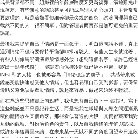
成長背景都不同，組織裡的年齡層跨度又更爲複雜，溝通難免出
現落差。有些無意的話語甚至可能成為別人的心頭刀。主管常常
要處理的，就是這類看似細碎卻最尖銳的衝突。試著同理與自己
截然不同的人，很不簡單，但對管理者而言卻是無可避免的重要
課題。
最後我常提醒自己「情緒是一面鏡子」，明白這句話不難，真正
遇到情緒不穩時要保持平衡卻非常考驗人。有些人生來就沈著，
有些人則像馬景濤演戲般情感外放（想到這個名字，或許已經透
露出一點年代感）。能讓表面保持冷靜就已經不容易。我是
INFJ 型的人格，也被形容為「情緒穩定的瘋子」。共感帶來敏
銳感受能快速感受他人情緒，但也容易讓自己受到影響，要保留
優點又避免缺點牽動情緒，說起來容易，做起來始終不輕鬆。
而在為這些思緒畫上句點時，我也想替自己留下一段註記。寫下
這些雜感並不只是記錄生活，而是把我在職場與人際之間逐漸累
積的體悟放在某個角落。那些看似普通的片段，其實都藏著我對
互動的觀察、對扮演角色的責任，以及自我情緒的理解與試探。
或許多年後再回來讀，在未來某一天以不同的角度回望今日這段