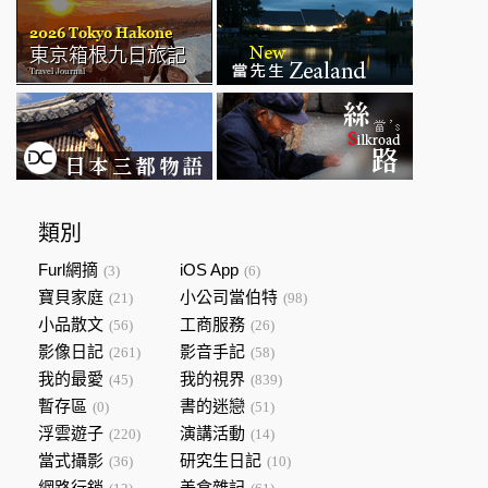
類別
Furl網摘
iOS App
(3)
(6)
寶貝家庭
小公司當伯特
(21)
(98)
小品散文
工商服務
(56)
(26)
影像日記
影音手記
(261)
(58)
我的最愛
我的視界
(45)
(839)
暫存區
書的迷戀
(0)
(51)
浮雲遊子
演講活動
(220)
(14)
當式攝影
研究生日記
(36)
(10)
網路行銷
美食雜記