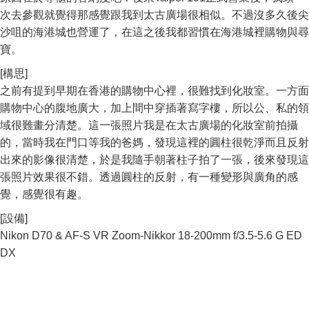
次去參觀就覺得那感覺跟我到太古廣場很相似。不過沒多久後尖
沙咀的海港城也營運了，在這之後我都習慣在海港城裡購物與尋
寶。
[構思]
之前有提到早期在香港的購物中心裡，很難找到化妝室。一方面
購物中心的腹地廣大，加上間中穿插著寫字樓，所以公、私的領
域很難畫分清楚。這一張照片我是在太古廣場的化妝室前拍攝
的，當時我在門口等我的爸媽，發現這裡的圓柱很乾淨而且反射
出來的影像很清楚，於是我隨手朝著柱子拍了一張，後來發現這
張照片效果很不錯。透過圓柱的反射，有一種變形與廣角的感
覺，感覺很有趣。
[設備]
Nikon D70 & AF-S VR Zoom-Nikkor 18-200mm f/3.5-5.6 G ED
DX