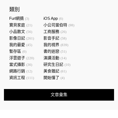
類別
Furl網摘
iOS App
(3)
(6)
寶貝家庭
小公司當伯特
(21)
(98)
小品散文
工商服務
(56)
(26)
影像日記
影音手記
(261)
(58)
我的最愛
我的視界
(45)
(839)
暫存區
書的迷戀
(0)
(51)
浮雲遊子
演講活動
(220)
(14)
當式攝影
研究生日記
(36)
(10)
網路行銷
美食雜記
(12)
(61)
資訊工程
開始懂了
(111)
(4)
文章彙集