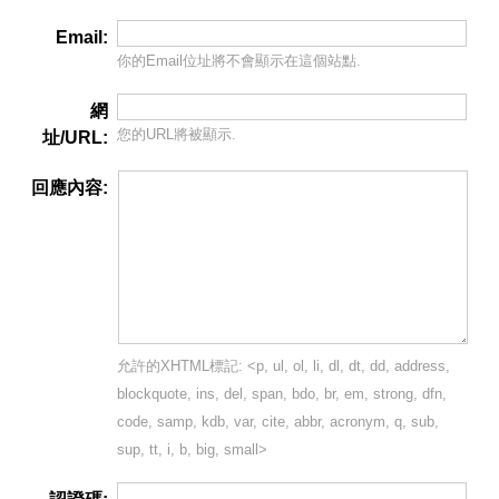
Email:
你的Email位址將
不會
顯示在這個站點.
網
您的URL將被顯示.
址/URL:
回應內容:
允許的XHTML標記: <p, ul, ol, li, dl, dt, dd, address,
blockquote, ins, del, span, bdo, br, em, strong, dfn,
code, samp, kdb, var, cite, abbr, acronym, q, sub,
sup, tt, i, b, big, small>