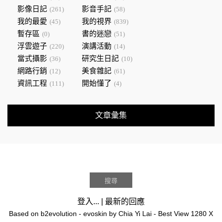
影像日記
影音手記
(261)
(58)
我的最愛
我的視界
(45)
(839)
暫存區
書的迷戀
(0)
(51)
浮雲遊子
演講活動
(220)
(14)
當式攝影
研究生日記
(36)
(10)
網路行銷
美食雜記
(12)
(61)
資訊工程
開始懂了
(111)
(4)
文章彙集
登入...
|
最新的回應
Based on
b2evolution
- evoskin by
Chia Yi Lai
- Best View 1280 X