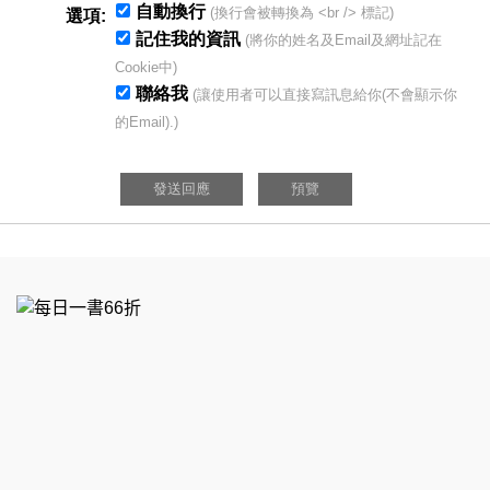
自動換行
(換行會被轉換為 <br /> 標記)
選項:
記住我的資訊
(將你的姓名及Email及網址記在
Cookie中)
聯絡我
(讓使用者可以直接寫訊息給你(不會顯示你
的Email).)