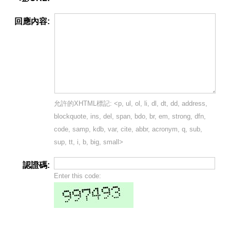
回應內容:
允許的XHTML標記: <p, ul, ol, li, dl, dt, dd, address,
blockquote, ins, del, span, bdo, br, em, strong, dfn,
code, samp, kdb, var, cite, abbr, acronym, q, sub,
sup, tt, i, b, big, small>
認證碼:
Enter this code: