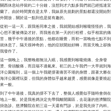
關西休息站停留約二十分鐘，沒想到才六點多我們就已經抵達宜
蘭了。由於時間實在是太早，我妹原先規劃的景點都還沒開始對
外開放，關於這一點到也是挺有趣的。
從初一這一天，跟我爸同車之後，我就開始感到喉嚨怪怪的，我
心想不要被傳染才好。而我爸在第一天的行程裡，似乎相當的痛
苦，幾乎中午過後的景點，他都在睡覺，而初一當晚他七點不到
就休息了。隔天很神奇的，他的症狀開始好轉，而當天晚上卻換
我發作了。
這一個晚上，我整晚都無法入眠，我感覺到喉嚨燒痛、全身發
燙、骨頭酸痛，而且喘不過氣來。初三的上午我們一大早就到海
洋公園報到，這一個上午我硬撐著痛苦不堪的身體，跟著大夥在
海洋公園裡玩耍，但我的身體似乎越來越燙，感覺就像是要燒起
來一般。
到了中午過後，我真的撐不下去了，整個人感覺似乎隨時會倒在
地上一般。於是我爸媽決定先帶我離開園區，去花蓮的慈濟醫院
掛急診。慈濟醫院在初三這一天還有門診，於是我先掛了內科。