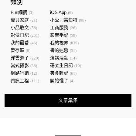
類別
Furl網摘
iOS App
(3)
(6)
寶貝家庭
小公司當伯特
(21)
(98)
小品散文
工商服務
(56)
(26)
影像日記
影音手記
(261)
(58)
我的最愛
我的視界
(45)
(839)
暫存區
書的迷戀
(0)
(51)
浮雲遊子
演講活動
(220)
(14)
當式攝影
研究生日記
(36)
(10)
網路行銷
美食雜記
(12)
(61)
資訊工程
開始懂了
(111)
(4)
文章彙集