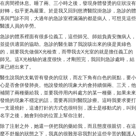
在房間裡休息。睡了兩、三小時之後，發現身體發燙的症狀沒有
好轉，似乎更為嚴重。於是我又回到慈濟醫院掛急診，急診的體
系與門診不同，大過年的急診室裡滿滿的都是病人，可想見這些
醫護人員的辛勞。
急診的體系裡面有很多位義工，這些師兄、師姐負責安撫病人，
並提供適當的協助。急診的醫生聽了我說咳出來的痰是黃綠色
的，就要我先做個X光檢查，而帶我去X光室的就是擔任義工的
師兄。這X光檢驗的速度很快，才剛照完，我回到急診處時，結
果已經出來了。
醫生說我的支氣管有發炎的症狀，而左下角有白色的斑點，要小
心是否會併發肺炎。他說發燒的現象大約會持續個兩、三天，他
補開了兩種藥給我，並要我停用內科處方的某一種藥，如果未來
發燒的現象不穩定的話，需要再回到醫院診療。這時我要求要打
一支退燒針，這邊打針的方式也很特別，護士是移動式的，叫到
名字之後，她會到你的位置上幫你注射。
除了注射之外，她還一併把我的藥給我，而且態度很親切，在這
麼不舒服的狀態之下，我真的很難形容我對於這些辛苦的醫護人