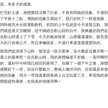
員，有多大的感激。
打完針之後，身體覺得涼爽了許多，不再有悶燒的現象。不過到
了半夜十二點，濁熱的現象又開始了。我只好吃了一顆退燒藥，
同時補充水分跟運動飲料。初四的上午也就是今天凌晨五點，我
們就從港天宮離開，從中橫經合歡山回到台中。很興趣的我們在
合歡山時遇上了下雪，今天的氣候很差，山裡霧濛濛的，能見度
大約只有兩公尺，而且車輛很多，不過行車速度都還蠻快的。
當我們從清境下山時，發現這一區大塞車，這大概是這幾天唯一
遇上的塞車吧！在合歡山時，我的身體極度不舒服，一直哼啊哼
的，還好中午時我已經回到家裡了。在睡了一個下午之後，身體
感覺好了一些，但沒什麼氣力，整個人懶洋洋的。目前還是有發
燒的現象，明天一早我還要跟爸媽上台北玩耍三天，希望我的身
體能趕快康復，生病真的很痛苦啊！