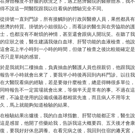
在身體極度不舒服的狀況之下，遇上慈濟醫院的醫療體系，我不
得不說這一間醫院跟我以往看病的體驗完全不同。
從掛號一直到門診，所有接觸到的行政與醫療人員，果然都具有
慈濟的特質。掛號的小姐很貼心，而看診的醫生與在旁協助的護
士，也都沒有不耐煩的神情，甚至還會跟病人開玩笑。在聽了我
的症狀之後，醫生建議我做白血球、肝腎功能的血液檢查，他說
這會花上半小時到一小時的時間，但做了檢查之後比較能確定是
否只是單純的感冒。
於是我就到二樓抽血，負責抽血的醫護人員也很親切，他跟我說
報告半小時就會出來了，要我半小時後再回到內科門診。以往我
在大醫院看病的經驗，若是要做什麼檢查，總是得轉很多單位，
同時報告不一定當場就會出來，等個半天是常有的事。不過在這
裡，不論是使用的設備或儀器都相當先進，而且病人不用等太
久，馬上就能夠知道檢驗的結果。
在檢驗結果出爐後，我的白血球指數、肝腎功能都正常，醫生說
這是感冒，他開了些藥給我，告訴我這大概要四、五天後才會康
復，要我好好休息調養。在看完病之後，我回到住宿的
港天宮
，