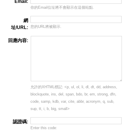
Email:
你的Email位址將
不會
顯示在這個站點.
網
您的URL將被顯示.
址/URL:
回應內容:
允許的XHTML標記: <p, ul, ol, li, dl, dt, dd, address,
blockquote, ins, del, span, bdo, br, em, strong, dfn,
code, samp, kdb, var, cite, abbr, acronym, q, sub,
sup, tt, i, b, big, small>
認證碼:
Enter this code: