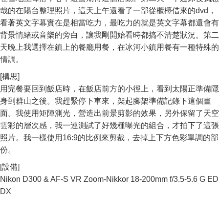
哉的在陽台整理照片，這天上午還看了一部從櫃檯借來的dvd，
看著英文字幕實在是相當吃力，最吃力的就是英文字幕都還會有
背景情緒或音樂的旁白，讓我剛開始看時都搞不清楚狀況。第二
天晚上我選擇在鎮上的餐廳用餐，在冰河小鎮用餐有一種特殊的
情調。
[構思]
用完餐要回到飯店時，在飯店前方的小徑上，看到太陽正準備隱
身到群山之後。我趕緊停下車來，架起腳架準備記錄下這個畫
面。我使用矩陣測光，營造出前景剪影的效果，另外保留了天空
雲彩的層次感，我一連測試了好幾種曝光的組合，才拍下了這張
照片。我一樣使用16:9的比例來剪裁，去掉上下方色彩單調的部
份。
[設備]
Nikon D300 & AF-S VR Zoom-Nikkor 18-200mm f/3.5-5.6 G ED
DX