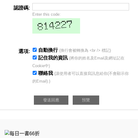
認證碼:
Enter this code:
自動換行
(換行會被轉換為 <br /> 標記)
選項:
記住我的資訊
(將你的姓名及Email及網址記在
Cookie中)
聯絡我
(讓使用者可以直接寫訊息給你(不會顯示你
的Email).)