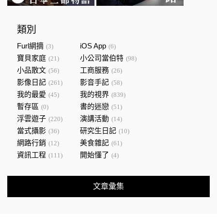
類別
Furl網摘
iOS App
(3)
(6)
寶貝家庭
小公司當伯特
(21)
(98)
小品散文
工商服務
(56)
(26)
影像日記
影音手記
(261)
(58)
我的最愛
我的視界
(45)
(839)
暫存區
書的迷戀
(0)
(51)
浮雲遊子
演講活動
(220)
(14)
當式攝影
研究生日記
(36)
(10)
網路行銷
美食雜記
(12)
(61)
資訊工程
開始懂了
(111)
(4)
文章彙集