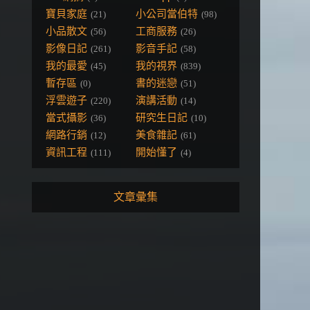
寶貝家庭
小公司當伯特
(21)
(98)
小品散文
工商服務
(56)
(26)
影像日記
影音手記
(261)
(58)
我的最愛
我的視界
(45)
(839)
暫存區
書的迷戀
(0)
(51)
浮雲遊子
演講活動
(220)
(14)
當式攝影
研究生日記
(36)
(10)
網路行銷
美食雜記
(12)
(61)
資訊工程
開始懂了
(111)
(4)
文章彙集