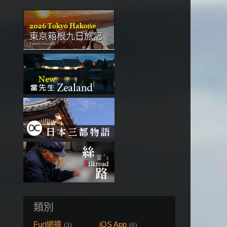
類別
Furl網摘
iOS App
(3)
(6)