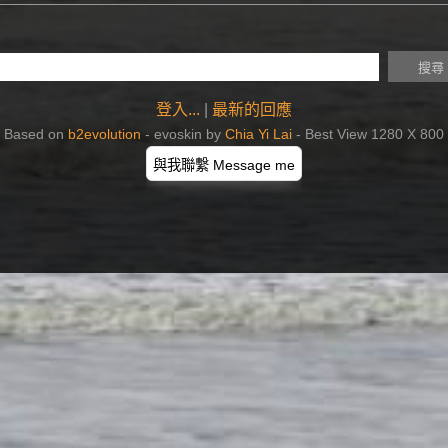
登入...
|
最新的回應
Based on
b2evolution
- evoskin by
Chia Yi Lai
- Best View 1280 X 800
與我聯繫 Message me