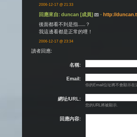
2006-12-17 @ 21:33
回應來自: duncan [成員]
·
http://duncan.
後面都看不到是指......？
我這邊看都是正常的哩！
2006-12-17 @ 23:34
讀者回應:
名稱:
Email:
你的Email位址將
不會
顯示在
網址/URL:
您的URL將被顯示.
回應內容: