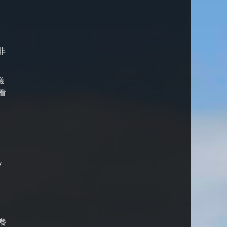
非
儀
看
。
y
餐