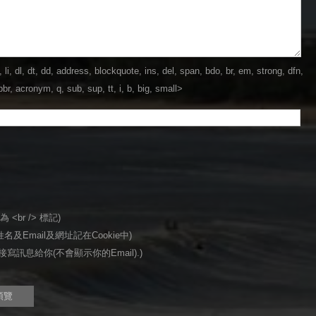
dl, dt, dd, address, blockquote, ins, del, span, bdo, br, em, strong, dfn,
br, acronym, q, sub, sup, tt, i, b, big, small>
<br /> 標記)
名及Email及網址記在Cookie中)
寫訊息給你(不會顯示你的Email).)