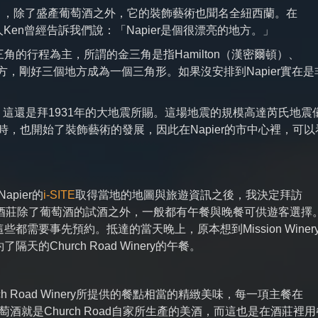
霍克斯灣），除了盛產葡萄酒之外，它的裝飾藝術也聞名全紐西蘭。在
人Ken曾經告訴我們說：「Napier是個很漂亮的地方。」
的行程為主，所謂的金三角是指Hamilton（漢密爾頓）、
個地方，剛好三個地方成為一個三角形。如果沒安排到Napier實在是
聞全國，這還是拜1931年的大地震所賜。這場地震的規模高達芮氏地震
的同時，也開始了裝飾藝術的發展，因此在Napier的市中心裡，可以
apier的
i-SITE
取得當地的地圖與旅遊資訊之後，我決定拜訪
酒莊除了葡萄酒的試酒之外，一般都有午餐與晚餐可供遊客選擇
需要事先預約。抵達的當天晚上，原本想到Mission Winer
Church Road Winery的午餐。
 Road Winery所提供的餐點相當的精緻美味，每一項主餐在
酒就是Church Road自家所生產的美酒，而這也是在酒莊裡用