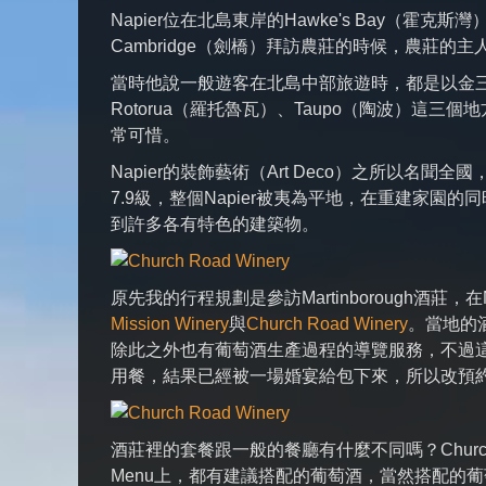
Napier位在北島東岸的Hawke's Bay（
Cambridge（劍橋）拜訪農莊的時候，農莊的主
當時他說一般遊客在北島中部旅遊時，都是以金三角
Rotorua（羅托魯瓦）、Taupo（陶波）這三
常可惜。
Napier的裝飾藝術（Art Deco）之所以名
7.9級，整個Napier被夷為平地，在重建家園
到許多各有特色的建築物。
原先我的行程規劃是參訪Martinborough酒莊，在N
Mission Winery
與
Church Road Winery
。當地的
除此之外也有葡萄酒生產過程的導覽服務，不過這些都
用餐，結果已經被一場婚宴給包下來，所以改預約了隔天的
酒莊裡的套餐跟一般的餐廳有什麼不同嗎？Church
Menu上，都有建議搭配的葡萄酒，當然搭配的葡萄