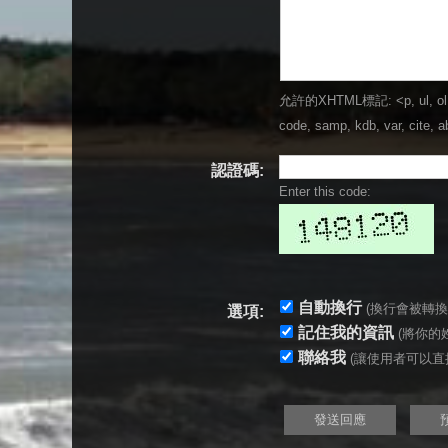
允許的XHTML標記: <p, ul, ol, li, 
code, samp, kdb, var, cite, ab
認證碼:
Enter this code:
自動換行
(換行會被轉換為 
選項:
記住我的資訊
(將你的姓
聯絡我
(讓使用者可以直接