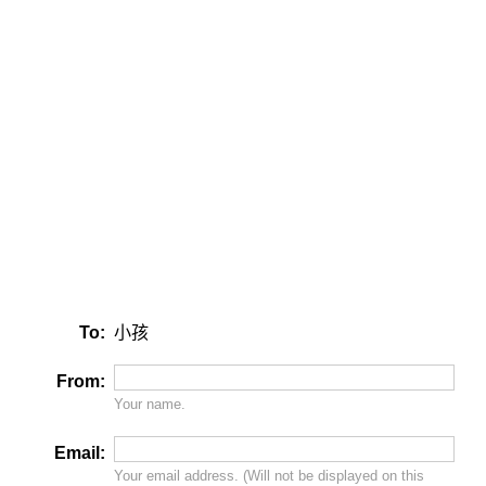
To:
小孩
From:
Your name.
Email:
Your email address. (Will
not
be displayed on this