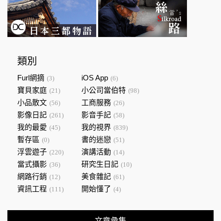
類別
Furl網摘
iOS App
(3)
(6)
寶貝家庭
小公司當伯特
(21)
(98)
小品散文
工商服務
(56)
(26)
影像日記
影音手記
(261)
(58)
我的最愛
我的視界
(45)
(839)
暫存區
書的迷戀
(0)
(51)
浮雲遊子
演講活動
(220)
(14)
當式攝影
研究生日記
(36)
(10)
網路行銷
美食雜記
(12)
(61)
資訊工程
開始懂了
(111)
(4)
文章彙集