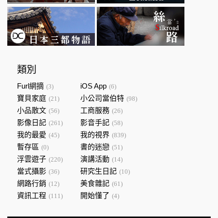
類別
Furl網摘
iOS App
(3)
(6)
寶貝家庭
小公司當伯特
(21)
(98)
小品散文
工商服務
(56)
(26)
影像日記
影音手記
(261)
(58)
我的最愛
我的視界
(45)
(839)
暫存區
書的迷戀
(0)
(51)
浮雲遊子
演講活動
(220)
(14)
當式攝影
研究生日記
(36)
(10)
網路行銷
美食雜記
(12)
(61)
資訊工程
開始懂了
(111)
(4)