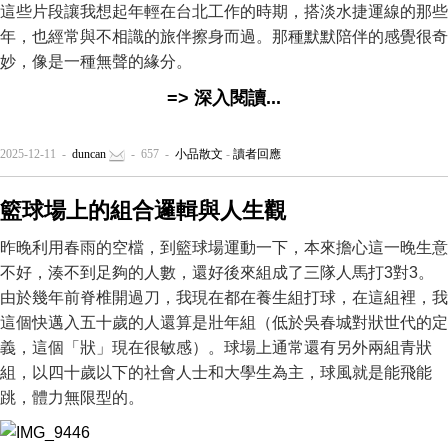
這些片段讓我想起年輕在台北工作的時期，搭淡水捷運線的那些
年，也經常與不相識的旅伴擦身而過。那種默默陪伴的感覺很奇
妙，像是一種無聲的緣分。
=> 深入閱讀...
2025-12-11 -
duncan
- 657 -
小品散文
-
讀者回應
籃球場上的組合邏輯與人生觀
昨晚利用春雨的空檔，到籃球場運動一下，本來擔心這一晚生意
不好，湊不到足夠的人數，還好後來組成了三隊人馬打3對3。
由於幾年前脊椎開過刀，我現在都在養生組打球，在這組裡，我
這個快邁入五十歲的人還算是壯年組（低於吳春城對狀世代的定
義，這個「狀」現在很敏感）。球場上通常還有另外兩組青狀
組，以四十歲以下的社會人士和大學生為主，球風就是能飛能
跳，體力無限型的。