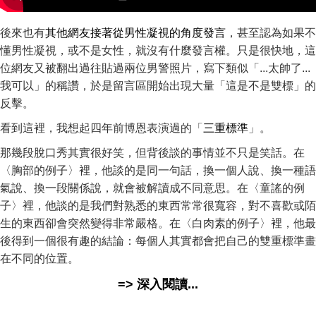
後來也有
其他網友接著從男性凝視的角度發言
，甚至認為如果不
懂男性凝視，或不是女性，就沒有什麼發言權。只是很快地，這
位網友又被翻出過往貼過兩位男警照片，寫下類似「...太帥了...
我可以」的稱讚，於是留言區開始出現大量「這是不是雙標」的
反擊。
看到這裡，我想起四年前博恩表演過的「
三重標準
」。
那幾段脫口秀其實很好笑，但背後談的事情並不只是笑話。在
〈胸部的例子〉裡，他談的是同一句話，換一個人說、換一種語
氣說、換一段關係說，就會被解讀成不同意思。在〈童謠的例
子〉裡，他談的是我們對熟悉的東西常常很寬容，對不喜歡或陌
生的東西卻會突然變得非常嚴格。在〈白肉素的例子〉裡，他最
後得到一個很有趣的結論：每個人其實都會把自己的雙重標準畫
在不同的位置。
=> 深入閱讀...