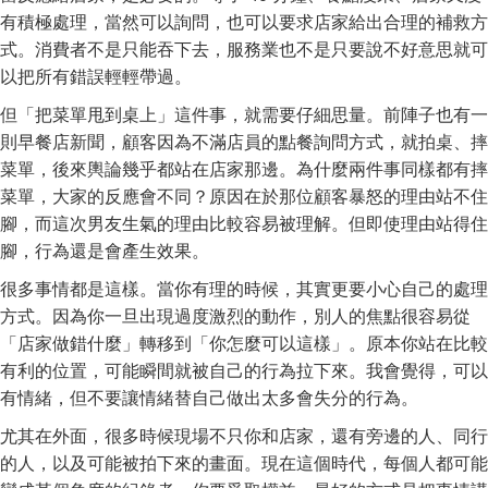
有積極處理，當然可以詢問，也可以要求店家給出合理的補救方
式。消費者不是只能吞下去，服務業也不是只要說不好意思就可
以把所有錯誤輕輕帶過。
但「把菜單甩到桌上」這件事，就需要仔細思量。前陣子也有一
則早餐店新聞，顧客因為不滿店員的點餐詢問方式，就拍桌、摔
菜單，後來輿論幾乎都站在店家那邊。為什麼兩件事同樣都有摔
菜單，大家的反應會不同？原因在於那位顧客暴怒的理由站不住
腳，而這次男友生氣的理由比較容易被理解。但即使理由站得住
腳，行為還是會產生效果。
很多事情都是這樣。當你有理的時候，其實更要小心自己的處理
方式。因為你一旦出現過度激烈的動作，別人的焦點很容易從
「店家做錯什麼」轉移到「你怎麼可以這樣」。原本你站在比較
有利的位置，可能瞬間就被自己的行為拉下來。我會覺得，可以
有情緒，但不要讓情緒替自己做出太多會失分的行為。
尤其在外面，很多時候現場不只你和店家，還有旁邊的人、同行
的人，以及可能被拍下來的畫面。現在這個時代，每個人都可能