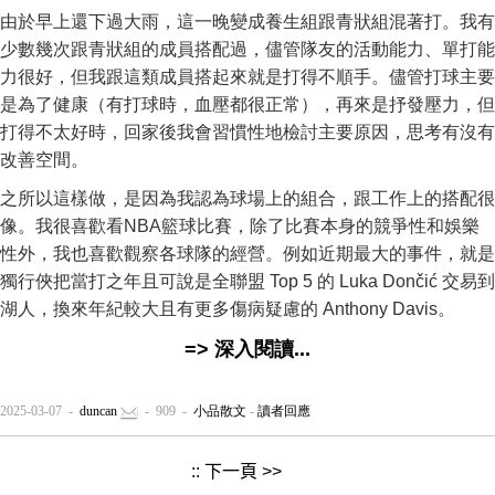
由於早上還下過大雨，這一晚變成養生組跟青狀組混著打。我有
少數幾次跟青狀組的成員搭配過，儘管隊友的活動能力、單打能
力很好，但我跟這類成員搭起來就是打得不順手。儘管打球主要
是為了健康（有打球時，血壓都很正常），再來是抒發壓力，但
打得不太好時，回家後我會習慣性地檢討主要原因，思考有沒有
改善空間。
之所以這樣做，是因為我認為球場上的組合，跟工作上的搭配很
像。我很喜歡看NBA籃球比賽，除了比賽本身的競爭性和娛樂
性外，我也喜歡觀察各球隊的經營。例如近期最大的事件，就是
獨行俠把當打之年且可說是全聯盟 Top 5 的 Luka Dončić 交易到
湖人，換來年紀較大且有更多傷病疑慮的 Anthony Davis。
=> 深入閱讀...
2025-03-07 -
duncan
- 909 -
小品散文
-
讀者回應
::
下一頁 >>