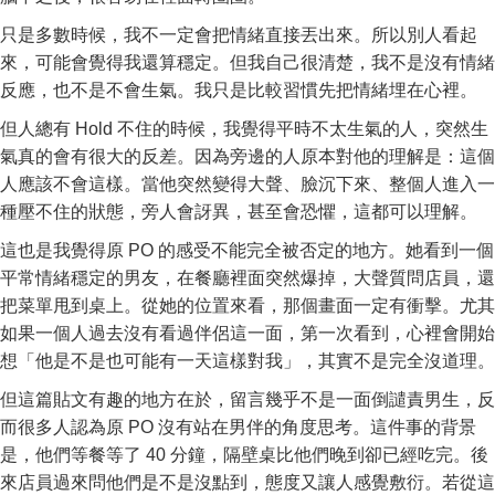
只是多數時候，我不一定會把情緒直接丟出來。所以別人看起
來，可能會覺得我還算穩定。但我自己很清楚，我不是沒有情緒
反應，也不是不會生氣。我只是比較習慣先把情緒埋在心裡。
但人總有 Hold 不住的時候，我覺得平時不太生氣的人，突然生
氣真的會有很大的反差。因為旁邊的人原本對他的理解是：這個
人應該不會這樣。當他突然變得大聲、臉沉下來、整個人進入一
種壓不住的狀態，旁人會訝異，甚至會恐懼，這都可以理解。
這也是我覺得原 PO 的感受不能完全被否定的地方。她看到一個
平常情緒穩定的男友，在餐廳裡面突然爆掉，大聲質問店員，還
把菜單甩到桌上。從她的位置來看，那個畫面一定有衝擊。尤其
如果一個人過去沒有看過伴侶這一面，第一次看到，心裡會開始
想「他是不是也可能有一天這樣對我」，其實不是完全沒道理。
但這篇貼文有趣的地方在於，留言幾乎不是一面倒譴責男生，反
而很多人認為原 PO 沒有站在男伴的角度思考。這件事的背景
是，他們等餐等了 40 分鐘，隔壁桌比他們晚到卻已經吃完。後
來店員過來問他們是不是沒點到，態度又讓人感覺敷衍。若從這