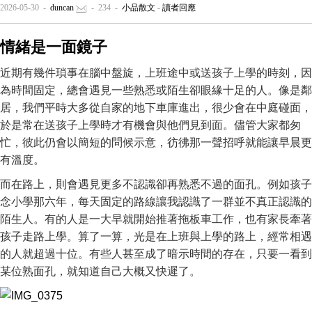
2026-05-30 -
duncan
- 234 -
小品散文
-
讀者回應
情緒是一面鏡子
近期有幾件瑣事在腦中盤旋，上班途中或送孩子上學的時刻，因
為時間固定，總會遇見一些熟悉或陌生卻眼緣十足的人。像是鄰
居，我們平時大多從自家的地下車庫進出，很少會在中庭碰面，
於是常在送孩子上學時才有機會與他們見到面。儘管大家都匆
忙，彼此仍會以簡短的問候示意，彷彿那一聲招呼就能讓早晨更
有溫度。
而在路上，則會遇見更多不認識卻再熟悉不過的面孔。例如孩子
念小學那六年，每天固定的路線讓我認識了一群並不真正認識的
陌生人。有的人是一大早就開始推著拖板車工作，也有家長牽著
孩子走路上學。算了一算，光是在上班與上學的路上，經常相遇
的人就超過十位。有些人甚至成了暗示時間的存在，只要一看到
某位熟面孔，就知道自己大概又快遲了。