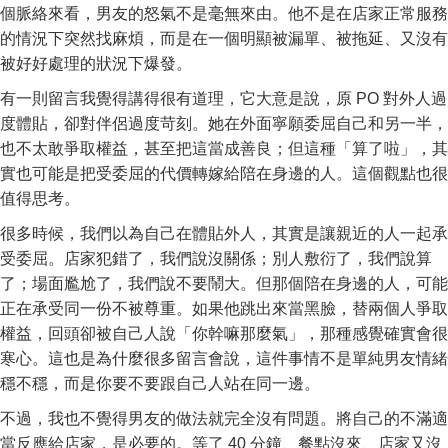
個脈絡來看，男友的怒氣不是毫無來由。他不是在店家正常服務
的情況下突然找麻煩，而是在一個明顯被漏單、被拖延、又沒有
被好好處理的狀況下爆發。
有一則留言我覺得講得很有道理，它大意是說，原 PO 對外人過
度體貼，卻對伴侶過度苛刻。她在外面寧願委屈自己和另一半，
也不太敢爭取權益，甚至把這當成善良；但這種「算了啦」，其
實也可能是把受委屈的代價轉嫁給陪在身邊的人。這個觀點也很
值得思考。
很多時候，我們以為自己在體貼外人，其實是讓親近的人一起承
受委屈。店家犯錯了，我們說沒關係；別人敷衍了，我們說算
了；場面尷尬了，我們說不要鬧大。但那個陪在身邊的人，可能
正在承受同一份不被尊重。如果他跳出來當黑臉，替兩個人爭取
權益，回頭卻被自己人說「你幹嘛那麼氣」，那種感覺確實會很
寒心。這也是為什麼很多留言會說，這件事情不是單純男友情緒
穩不穩，而是你要不要跟自己人站在同一邊。
不過，我也不覺得男友的做法就完全沒有問題。將自己的不滿適
當反應給店家，是必要的。等了 40 分鐘、餐點沒來、店家又沒