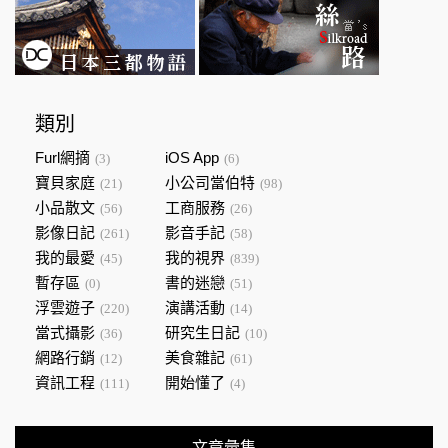
類別
Furl網摘
iOS App
(3)
(6)
寶貝家庭
小公司當伯特
(21)
(98)
小品散文
工商服務
(56)
(26)
影像日記
影音手記
(261)
(58)
我的最愛
我的視界
(45)
(839)
暫存區
書的迷戀
(0)
(51)
浮雲遊子
演講活動
(220)
(14)
當式攝影
研究生日記
(36)
(10)
網路行銷
美食雜記
(12)
(61)
資訊工程
開始懂了
(111)
(4)
文章彙集