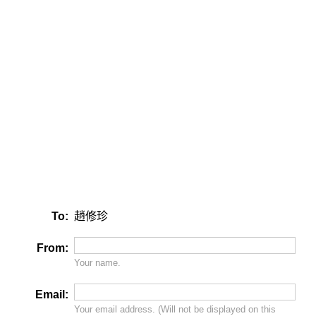
To:
趙修珍
From:
Your name.
Email:
Your email address. (Will
not
be displayed on this