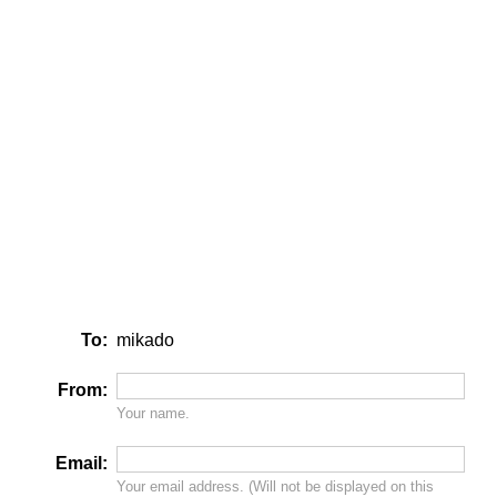
To:
mikado
From:
Your name.
Email:
Your email address. (Will
not
be displayed on this