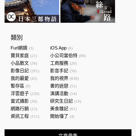
類別
Furl網摘
iOS App
(3)
(6)
寶貝家庭
小公司當伯特
(21)
(98)
小品散文
工商服務
(56)
(26)
影像日記
影音手記
(261)
(58)
我的最愛
我的視界
(45)
(839)
暫存區
書的迷戀
(0)
(51)
浮雲遊子
演講活動
(220)
(14)
當式攝影
研究生日記
(36)
(10)
網路行銷
美食雜記
(12)
(61)
資訊工程
開始懂了
(111)
(4)
文章彙集