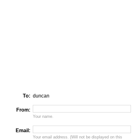
To:
duncan
From:
Your name.
Email:
Your email address. (Will
not
be displayed on this