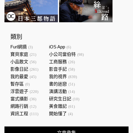
類別
Furl網摘
iOS App
(3)
(6)
寶貝家庭
小公司當伯特
(21)
(98)
小品散文
工商服務
(56)
(26)
影像日記
影音手記
(261)
(58)
我的最愛
我的視界
(45)
(839)
暫存區
書的迷戀
(0)
(51)
浮雲遊子
演講活動
(220)
(14)
當式攝影
研究生日記
(36)
(10)
網路行銷
美食雜記
(12)
(61)
資訊工程
開始懂了
(111)
(4)
文章彙集