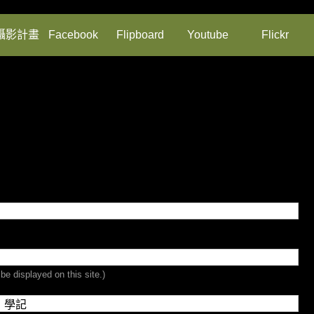
攝影計畫
Facebook
Flipboard
Youtube
Flickr
be displayed on this site.)