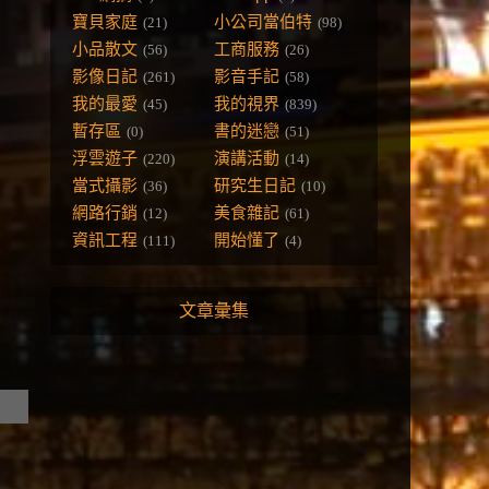
寶貝家庭
小公司當伯特
(21)
(98)
小品散文
工商服務
(56)
(26)
影像日記
影音手記
(261)
(58)
我的最愛
我的視界
(45)
(839)
暫存區
書的迷戀
(0)
(51)
浮雲遊子
演講活動
(220)
(14)
當式攝影
研究生日記
(36)
(10)
網路行銷
美食雜記
(12)
(61)
資訊工程
開始懂了
(111)
(4)
文章彙集