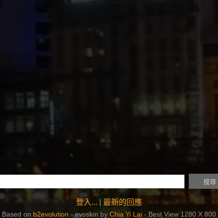
登入...
|
最新的回應
Based on
b2evolution
- evoskin by
Chia Yi Lai
- Best View 1280 X 800