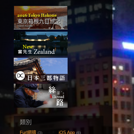
類別
Furl網摘
iOS App
(3)
(6)