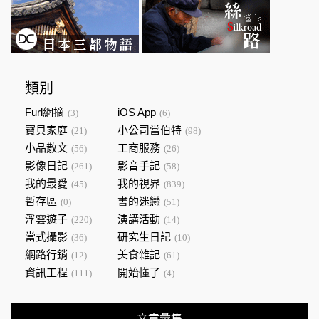
類別
Furl網摘
iOS App
(3)
(6)
寶貝家庭
小公司當伯特
(21)
(98)
小品散文
工商服務
(56)
(26)
影像日記
影音手記
(261)
(58)
我的最愛
我的視界
(45)
(839)
暫存區
書的迷戀
(0)
(51)
浮雲遊子
演講活動
(220)
(14)
當式攝影
研究生日記
(36)
(10)
網路行銷
美食雜記
(12)
(61)
資訊工程
開始懂了
(111)
(4)
文章彙集