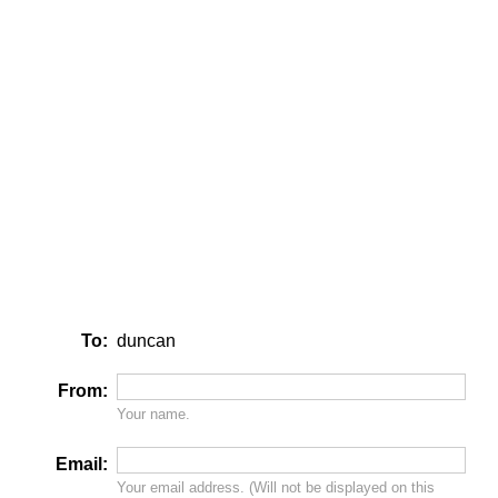
To:
duncan
From:
Your name.
Email:
Your email address. (Will
not
be displayed on this