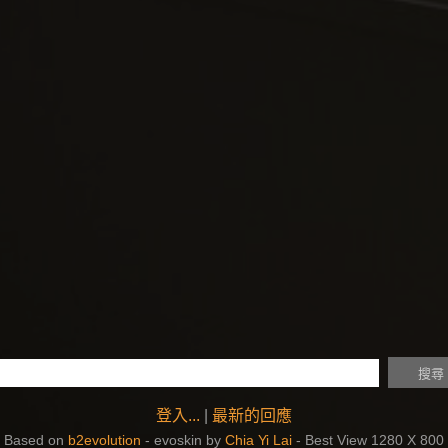
登入...
|
最新的回應
Based on
b2evolution
- evoskin by
Chia Yi Lai
- Best View 1280 X 800