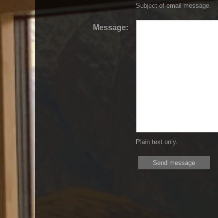
Subject of email message.
Message:
Plain text only.