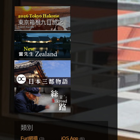
類別
Furl網摘
iOS App
(3)
(6)