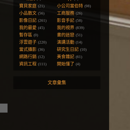
寶貝家庭
小公司當伯特
(21)
(98)
小品散文
工商服務
(56)
(26)
影像日記
影音手記
(261)
(58)
我的最愛
我的視界
(45)
(839)
暫存區
書的迷戀
(0)
(51)
浮雲遊子
演講活動
(220)
(14)
當式攝影
研究生日記
(36)
(10)
網路行銷
美食雜記
(12)
(61)
資訊工程
開始懂了
(111)
(4)
文章彙集