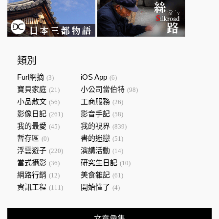
類別
Furl網摘
iOS App
(3)
(6)
寶貝家庭
小公司當伯特
(21)
(98)
小品散文
工商服務
(56)
(26)
影像日記
影音手記
(261)
(58)
我的最愛
我的視界
(45)
(839)
暫存區
書的迷戀
(0)
(51)
浮雲遊子
演講活動
(220)
(14)
當式攝影
研究生日記
(36)
(10)
網路行銷
美食雜記
(12)
(61)
資訊工程
開始懂了
(111)
(4)
文章彙集