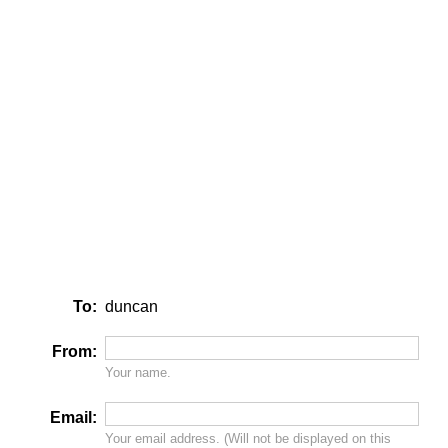
To:
duncan
From:
Your name.
Email:
Your email address. (Will
not
be displayed on this