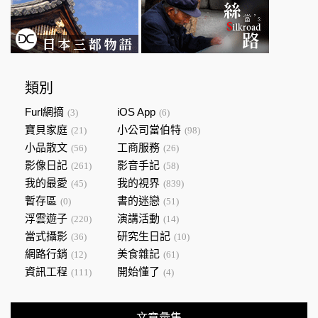
類別
Furl網摘
iOS App
(3)
(6)
寶貝家庭
小公司當伯特
(21)
(98)
小品散文
工商服務
(56)
(26)
影像日記
影音手記
(261)
(58)
我的最愛
我的視界
(45)
(839)
暫存區
書的迷戀
(0)
(51)
浮雲遊子
演講活動
(220)
(14)
當式攝影
研究生日記
(36)
(10)
網路行銷
美食雜記
(12)
(61)
資訊工程
開始懂了
(111)
(4)
文章彙集