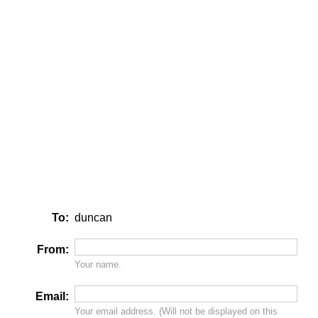
To:
duncan
From:
Your name.
Email:
Your email address. (Will
not
be displayed on this