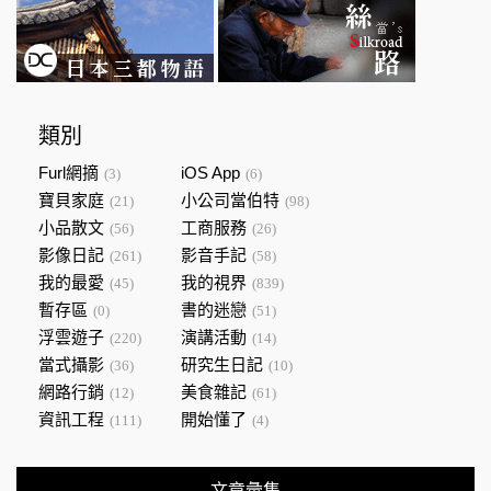
類別
Furl網摘
iOS App
(3)
(6)
寶貝家庭
小公司當伯特
(21)
(98)
小品散文
工商服務
(56)
(26)
影像日記
影音手記
(261)
(58)
我的最愛
我的視界
(45)
(839)
暫存區
書的迷戀
(0)
(51)
浮雲遊子
演講活動
(220)
(14)
當式攝影
研究生日記
(36)
(10)
網路行銷
美食雜記
(12)
(61)
資訊工程
開始懂了
(111)
(4)
文章彙集