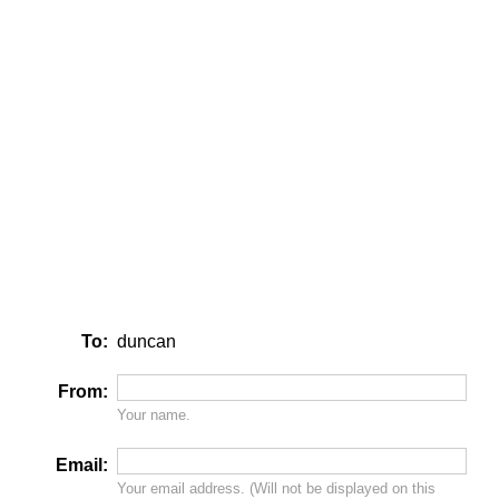
To:
duncan
From:
Your name.
Email:
Your email address. (Will
not
be displayed on this