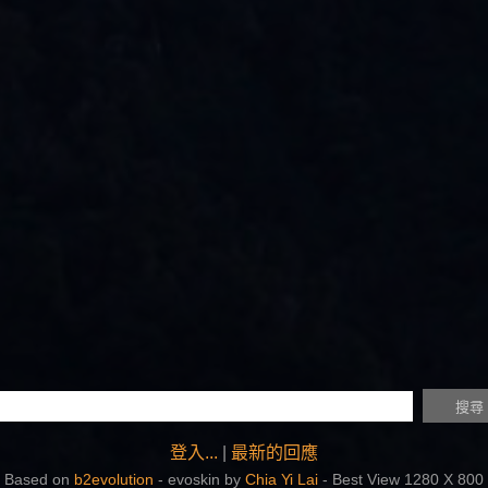
登入...
|
最新的回應
Based on
b2evolution
- evoskin by
Chia Yi Lai
- Best View 1280 X 800