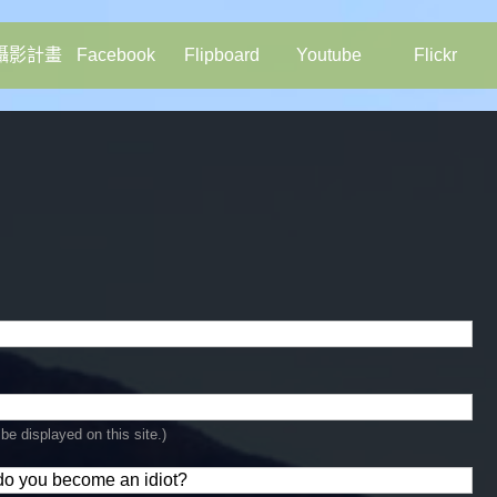
攝影計畫
Facebook
Flipboard
Youtube
Flickr
be displayed on this site.)