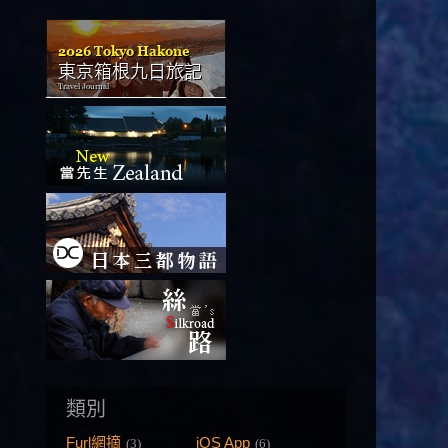
類別
Furl網摘
iOS App
(3)
(6)