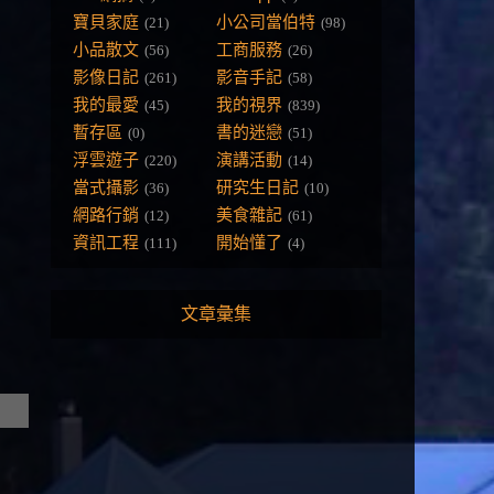
寶貝家庭
小公司當伯特
(21)
(98)
小品散文
工商服務
(56)
(26)
影像日記
影音手記
(261)
(58)
我的最愛
我的視界
(45)
(839)
暫存區
書的迷戀
(0)
(51)
浮雲遊子
演講活動
(220)
(14)
當式攝影
研究生日記
(36)
(10)
網路行銷
美食雜記
(12)
(61)
資訊工程
開始懂了
(111)
(4)
文章彙集