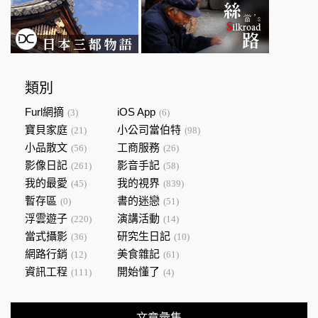
類別
Furl網摘
iOS App
(3)
(6)
寶貝家庭
小公司當伯特
(21)
(98)
小品散文
工商服務
(56)
(26)
影像日記
影音手記
(261)
(58)
我的最愛
我的視界
(45)
(839)
暫存區
書的迷戀
(0)
(51)
浮雲遊子
演講活動
(220)
(14)
當式攝影
研究生日記
(36)
(10)
網路行銷
美食雜記
(12)
(61)
資訊工程
開始懂了
(111)
(4)
文章彙集