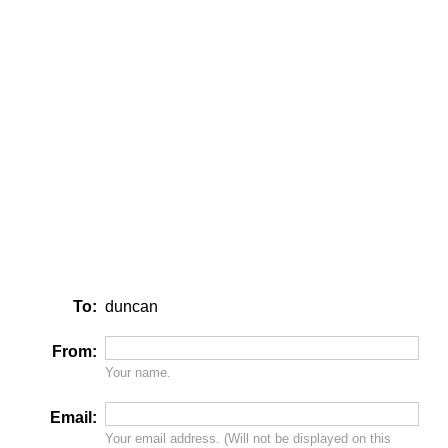
To:
duncan
From:
Your name.
Email:
Your email address. (Will
not
be displayed on this