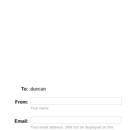
To:
duncan
From:
Your name.
Email:
Your email address. (Will
not
be displayed on this