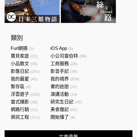
類別
Furl網摘
iOS App
(3)
(6)
寶貝家庭
小公司當伯特
(21)
(98)
小品散文
工商服務
(56)
(26)
影像日記
影音手記
(261)
(58)
我的最愛
我的視界
(45)
(839)
暫存區
書的迷戀
(0)
(51)
浮雲遊子
演講活動
(220)
(14)
當式攝影
研究生日記
(36)
(10)
網路行銷
美食雜記
(12)
(61)
資訊工程
開始懂了
(111)
(4)
文章彙集