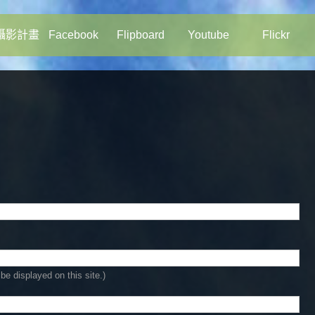
攝影計畫
Facebook
Flipboard
Youtube
Flickr
be displayed on this site.)