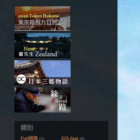
類別
Furl網摘
iOS App
(3)
(6)