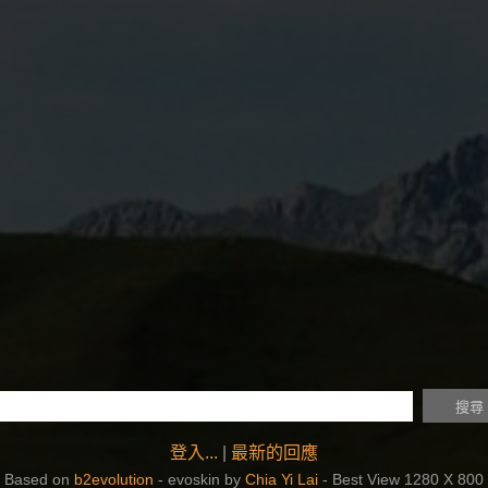
登入...
|
最新的回應
Based on
b2evolution
- evoskin by
Chia Yi Lai
- Best View 1280 X 800