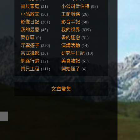
寶貝家庭
小公司當伯特
(21)
(98)
小品散文
工商服務
(56)
(26)
影像日記
影音手記
(261)
(58)
我的最愛
我的視界
(45)
(839)
暫存區
書的迷戀
(0)
(51)
浮雲遊子
演講活動
(220)
(14)
當式攝影
研究生日記
(36)
(10)
網路行銷
美食雜記
(12)
(61)
資訊工程
開始懂了
(111)
(4)
文章彙集